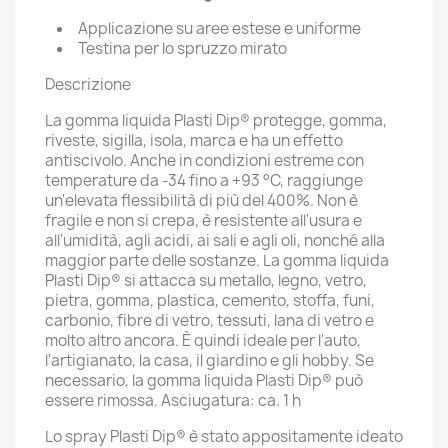
Applicazione su aree estese e uniforme
Testina per lo spruzzo mirato
Descrizione
La gomma liquida Plasti Dip® protegge, gomma,
riveste, sigilla, isola, marca e ha un effetto
antiscivolo. Anche in condizioni estreme con
temperature da -34 fino a +93 °C, raggiunge
un'elevata flessibilità di più del 400%. Non è
fragile e non si crepa, è resistente all'usura e
all'umidità, agli acidi, ai sali e agli oli, nonché alla
maggior parte delle sostanze. La gomma liquida
Plasti Dip® si attacca su metallo, legno, vetro,
pietra, gomma, plastica, cemento, stoffa, funi,
carbonio, fibre di vetro, tessuti, lana di vetro e
molto altro ancora. È quindi ideale per l'auto,
l'artigianato, la casa, il giardino e gli hobby. Se
necessario, la gomma liquida Plasti Dip® può
essere rimossa. Asciugatura: ca. 1 h
Lo spray Plasti Dip® è stato appositamente ideato