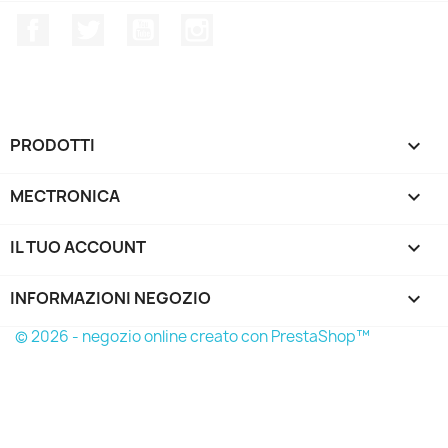
Facebook
Twitter
YouTube
Instagram
PRODOTTI

MECTRONICA

IL TUO ACCOUNT

INFORMAZIONI NEGOZIO
keyboard_arrow_down
© 2026 - negozio online creato con PrestaShop™