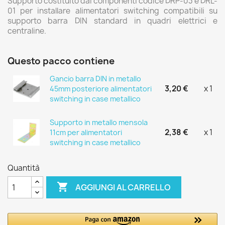
Supporto costituito dai componenti codice DRP-03 e DRL-
01 per installare alimentatori switching compatibili su
supporto barra DIN standard in quadri elettrici e
centraline.
Questo pacco contiene
Gancio barra DIN in metallo
3,20 €
x 1
45mm posteriore alimentatori
switching in case metallico
Supporto in metallo mensola
2,38 €
x 1
11cm per alimentatori
switching in case metallico
Quantità

AGGIUNGI AL CARRELLO