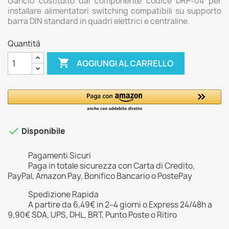
Gancio costituito dal componente codice DRP-04 per
installare alimentatori switching compatibili su supporto
barra DIN standard in quadri elettrici e centraline.
Quantità

AGGIUNGI AL CARRELLO

Disponibile
Pagamenti Sicuri
Paga in totale sicurezza con Carta di Credito,
PayPal, Amazon Pay, Bonifico Bancario o PostePay
Spedizione Rapida
A partire da 6,49€ in 2–4 giorni o Express 24/48h a
9,90€ SDA, UPS, DHL, BRT, Punto Poste o Ritiro