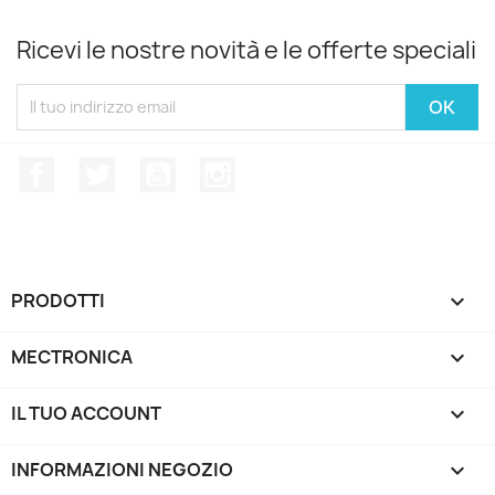
Ricevi le nostre novità e le offerte speciali
Facebook
Twitter
YouTube
Instagram
PRODOTTI

MECTRONICA

IL TUO ACCOUNT

INFORMAZIONI NEGOZIO
keyboard_arrow_down