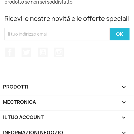
prodotto se non sei soddisfatto
Ricevi le nostre novità e le offerte speciali
Facebook
Twitter
YouTube
Instagram
PRODOTTI

MECTRONICA

IL TUO ACCOUNT

INFORMAZIONI NEGOZIO
keyboard_arrow_down