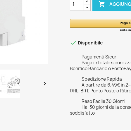

AGGIUNG

Disponibile
Pagamenti Sicuri
Paga in totale sicurezz
Bonifico Bancario o PostePa
Spedizione Rapida

A partire da 6,49€ in 2
DHL, BRT, Punto Poste o Ritir
Reso Facile 30 Giorni
Hai 30 giorni dalla cons
soddisfatto