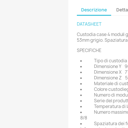
Descrizione
Detta
DATASHEET
Custodia case 4 moduli g
53mm grigio. Spaziatura
SPECIFICHE
Tipo di custodia
Dimensione Y
9
Dimensione X
7
Dimensione Z
Materiale di cus
Colore custodie
Numero di modul
Serie del produt
Temperatura di 
Numero massimo 
8/8
Spaziatura dei f