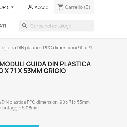
shopping_cart


Carrello
(0)
UR €
Accedi
search
ATI
i guida DIN plastica PPO dimensioni 90 x 71
MODULI GUIDA DIN PLASTICA
 X 71 X 53MM GRIGIO
 DIN plastica PPO dimensioni 90 x 71 x 53mm
di montaggio 5.08mm.