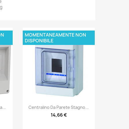
e
 g
ON
MOMENTANEAMENTE NON
DISPONIBILE
Anteprima

...
Centralino Da Parete Stagno...
14,66 €