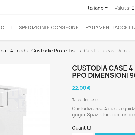

Italiano
Valuta:
E
OTTI
SPEDIZIONI E CONSEGNE
PAGAMENTI ACCETT
ica - Armadi e Custodie Protettive
Custodia case 4 modul
CUSTODIA CASE 4 
PPO DIMENSIONI 90
22,00 €
Tasse incluse
Custodia case 4 moduli guida
grigio. Spaziatura dei fori 
Quantità