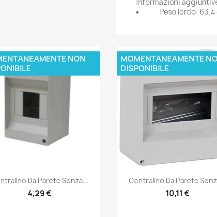
Informazioni aggiuntiv
Peso lordo: 63.4
ENTANEAMENTE NON
MOMENTANEAMENTE N
ONIBILE
DISPONIBILE
Anteprima
Anteprima


ntralino Da Parete Senza...
Centralino Da Parete Senza
4,29 €
10,11 €