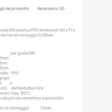
gli del prodotto
Recensioni (0)
uida DIN plastica
PPO dimensioni
90 x 71 x
 dei fori di montaggio 5.08mm.
per guida DIN
0mm
1mm
53mm
todie
PPO
grigio
i
4
tore
4M Modulbox One
lavoro
max. 90°C
dei pin nel connettore sopra/sotto
ori di montaggio
7.5mm