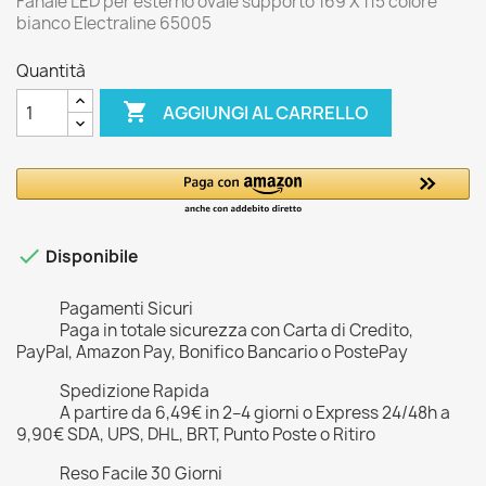
Fanale LED per esterno ovale supporto 169 X 115 colore
bianco Electraline 65005
Quantità

AGGIUNGI AL CARRELLO

Disponibile
Pagamenti Sicuri
Paga in totale sicurezza con Carta di Credito,
PayPal, Amazon Pay, Bonifico Bancario o PostePay
Spedizione Rapida
A partire da 6,49€ in 2–4 giorni o Express 24/48h a
9,90€ SDA, UPS, DHL, BRT, Punto Poste o Ritiro
Reso Facile 30 Giorni