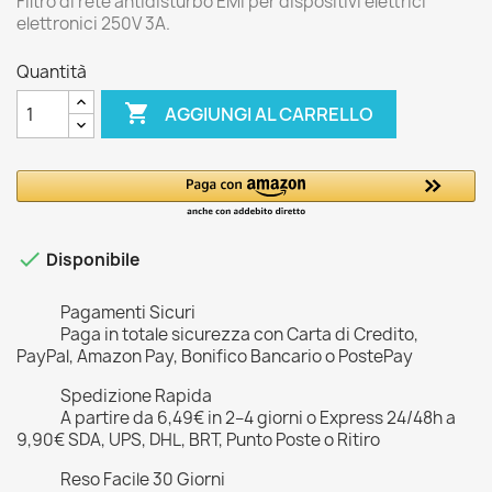
Filtro di rete antidisturbo EMI per dispositivi elettrici
elettronici 250V 3A.
Quantità

AGGIUNGI AL CARRELLO

Disponibile
Pagamenti Sicuri
Paga in totale sicurezza con Carta di Credito,
PayPal, Amazon Pay, Bonifico Bancario o PostePay
Spedizione Rapida
A partire da 6,49€ in 2–4 giorni o Express 24/48h a
9,90€ SDA, UPS, DHL, BRT, Punto Poste o Ritiro
Reso Facile 30 Giorni