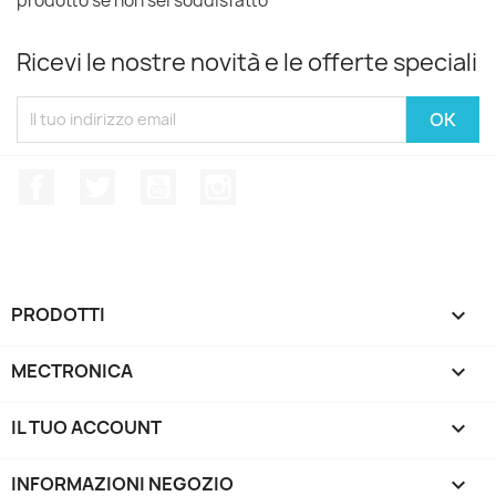
prodotto se non sei soddisfatto
Ricevi le nostre novità e le offerte speciali
Facebook
Twitter
YouTube
Instagram
PRODOTTI

MECTRONICA

IL TUO ACCOUNT

INFORMAZIONI NEGOZIO
keyboard_arrow_down