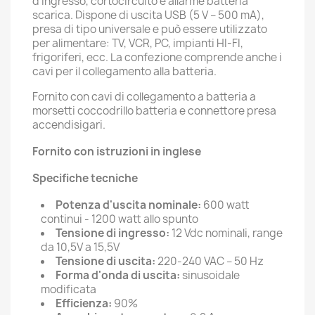
d’ingresso, cortocircuito e allarme batteria
scarica. Dispone di uscita USB (5 V – 500 mA),
presa di tipo universale e può essere utilizzato
per alimentare: TV, VCR, PC, impianti HI-FI,
frigoriferi, ecc. La confezione comprende anche i
cavi per il collegamento alla batteria.
Fornito con cavi di collegamento a batteria a
morsetti coccodrillo batteria e connettore presa
accendisigari.
Fornito con istruzioni in inglese
Specifiche tecniche
Potenza d'uscita nominale:
600 watt
continui - 1200 watt allo spunto
Tensione di ingresso:
12 Vdc nominali, range
da 10,5V a 15,5V
Tensione di uscita:
220-240 VAC – 50 Hz
Forma d'onda di uscita:
sinusoidale
modificata
Efficienza:
90%