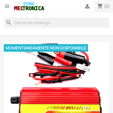
shopping_cart


(0)
search
MOMENTANEAMENTE NON DISPONIBILE