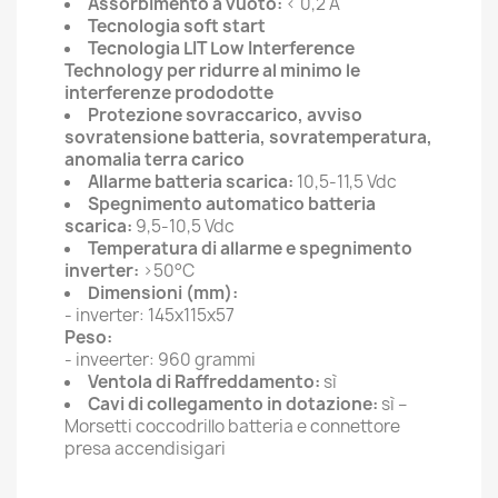
Assorbimento a vuoto:
< 0,2 A
Tecnologia soft start
Tecnologia LIT Low Interference
Technology per ridurre al minimo le
interferenze prododotte
Protezione sovraccarico, avviso
sovratensione batteria, sovratemperatura,
anomalia terra carico
Allarme batteria scarica:
10,5-11,5 Vdc
Spegnimento automatico batteria
scarica:
9,5-10,5
Vdc
Temperatura di allarme e spegnimento
inverter:
>50°C
Dimensioni (mm):
- inverter: 145x115x57
Peso:
- inveerter: 960 grammi
Ventola di Raffreddamento:
sì
Cavi di collegamento in dotazione:
sì –
Morsetti coccodrillo batteria e connettore
presa accendisigari