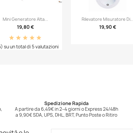
Anteprima
Anteprima


Mini Generatore Alta...
Rilevatore Misuratore Di..
19,80 €
19,90 €
) su un total di 5 valutazioni
Spedizione Rapida
,
A partire da 6,49€ in 2–4 giorni o Express 24/48h
a 9,90€ SDA, UPS, DHL, BRT, Punto Poste o Ritiro
novità e le