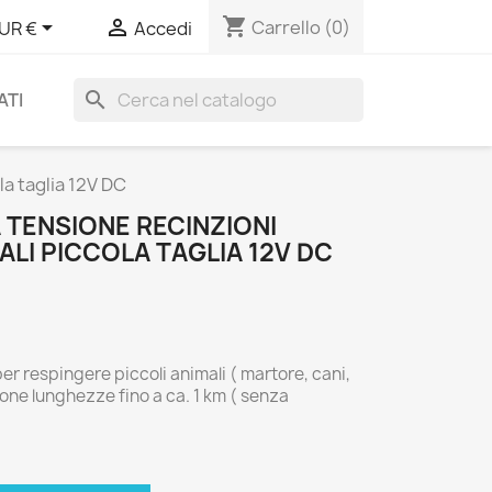
shopping_cart


Carrello
(0)
UR €
Accedi
search
ATI
a taglia 12V DC
 TENSIONE RECINZIONI
LI PICCOLA TAGLIA 12V DC
per respingere piccoli animali ( martore, cani,
nzione lunghezze fino a ca. 1 km ( senza