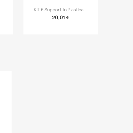
Anteprima

KIT 6 Supporti In Plastica...
20,01 €