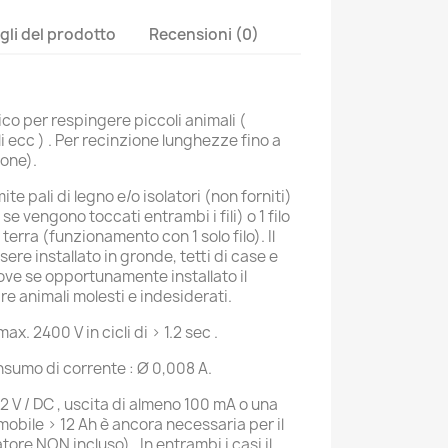
gli del prodotto
Recensioni (0)
ico per respingere piccoli animali (
li ecc ) . Per recinzione lunghezze fino a
ione).
ite pali di legno e/o isolatori (non forniti)
se vengono toccati entrambi i fili) o 1 filo
erra (funzionamento con 1 solo filo). Il
ere installato in gronde, tetti di case e
dove se opportunamente installato il
re animali molesti e indesiderati.
max. 2400 V in cicli di > 1.2 sec .
umo di corrente : Ø 0,008 A.
2 V / DC , uscita di almeno 100 mA o una
omobile > 12 Ah è ancora necessaria per il
re NON incluso) . In entrambi i casi il