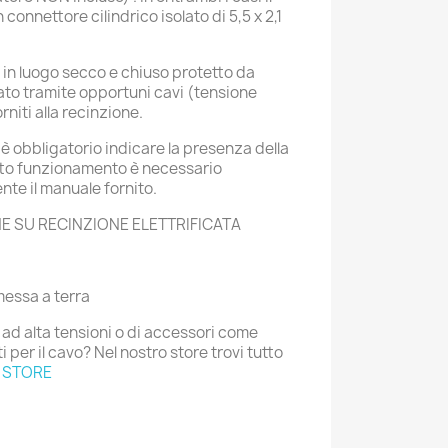
 connettore cilindrico isolato di 5,5 x 2,1
to in luogo secco e chiuso protetto da
ato tramite opportuni cavi (tensione
iti alla recinzione.
 è obbligatorio indicare la presenza della
tto funzionamento è necessario
te il manuale fornito.
NE SU RECINZIONE ELETTRIFICATA
messa a terra
 ad alta tensioni o di accessori come
i per il cavo? Nel nostro store trovi tutto
 STORE