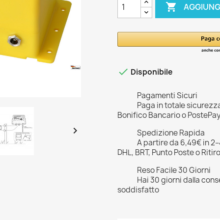

AGGIUNG

Disponibile
Pagamenti Sicuri
Paga in totale sicurezz
Bonifico Bancario o PostePa

Spedizione Rapida
A partire da 6,49€ in 2
DHL, BRT, Punto Poste o Ritir
Reso Facile 30 Giorni
Hai 30 giorni dalla cons
soddisfatto