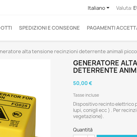

Italiano
Valuta:
E
OTTI
SPEDIZIONI E CONSEGNE
PAGAMENTI ACCETT
neratore alta tensione recinzioni deterrente animali piccol
GENERATORE ALTA
DETERRENTE ANIMA
50,00 €
Tasse incluse
Dispositivo recinto elettrico 
lupi, conigli ecc ) . Per reci
vegetazione).
Quantità