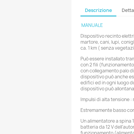
Descrizione
Detta
MANUALE
Dispositivo recinto elettr
martore, cani, lupi, conig
ca. 1 km ( senza vegetaz
Può essere installato tram
con 2 fili (funzionamento 
con collegamento palo di t
dispositivo può anche ess
edifici ed in ogni luogo 
dispositivo può allontana
Impulsi di alta tensione : 
Estremamente basso cons
Un alimentatore a spina 1
batteria da 12 V dell'aut
funzionamento (alimentato