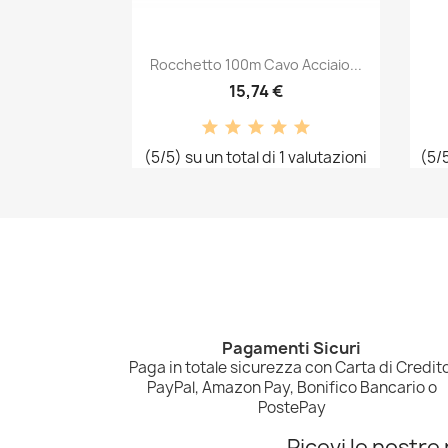
Anteprima

Rocchetto 100m Cavo Acciaio...
15,74 €
(5/5) su un total di 1 valutazioni
(5/5
Pagamenti Sicuri
Paga in totale sicurezza con Carta di Credito
PayPal, Amazon Pay, Bonifico Bancario o
PostePay
Ricevi le nostre 