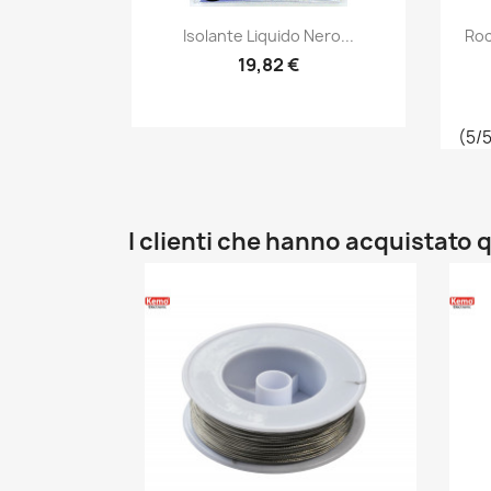
Anteprima

Isolante Liquido Nero...
Roc
19,82 €
(5/5
I clienti che hanno acquistat