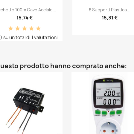
Anteprima
Anteprima


chetto 100m Cavo Acciaio...
8 Supporti Plastica...
15,74 €
15,31 €
) su un total di 1 valutazioni
o questo prodotto hanno comprato anche: