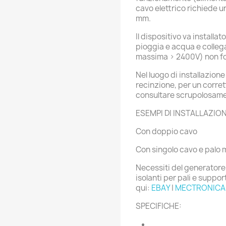
cavo elettrico richiede un
mm.
Il dispositivo va installa
pioggia e acqua e colleg
massima > 2400V) non forn
Nel luogo di installazione
recinzione, per un corre
consultare scrupolosamen
ESEMPI DI INSTALLAZIO
Con doppio cavo
Con singolo cavo e palo 
Necessiti del generatore
isolanti per pali e support
qui:
EBAY
|
MECTRONICA
SPECIFICHE: