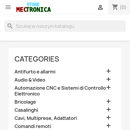
shopping_cart


(0)
search
CATEGORIES

Antifurto e allarmi

Audio & Video

Automazione CNC e Sistemi di Controllo
Elettronico

Bricolage

Casalinghi

Cavi, Multiprese, Adattatori

Comandi remoti