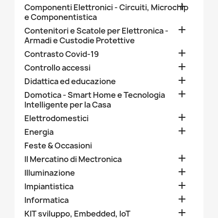

Componenti Elettronici - Circuiti, Microchip
e Componentistica

Contenitori e Scatole per Elettronica -
Armadi e Custodie Protettive

Contrasto Covid-19

Controllo accessi

Didattica ed educazione

Domotica - Smart Home e Tecnologia
Intelligente per la Casa

Elettrodomestici

Energia
Feste & Occasioni

Il Mercatino di Mectronica

Illuminazione

Impiantistica

Informatica

KIT sviluppo, Embedded, IoT