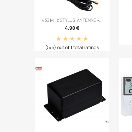
Vorschau

433 MHz STYLUS-ANTENNE -...
4,98 €
(5/5) out of 1 total ratings