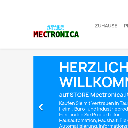
ZUHAUSE
P
HERZLIC
WILLKOM
auf STORE Mectronica.i

Kaufen Sie mit Vertrauen in Ta
Heim-, Büro- und Industrieprod
Hier finden Sie Produkte für
Hausautomation, Haushalt, Elek
Automatisierung, Information