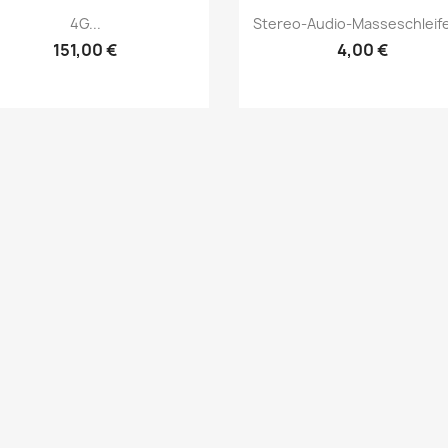
Vorschau
Vorschau


4G...
Stereo-Audio-Masseschleife
151,00 €
4,00 €