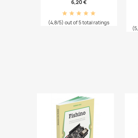
6,20 €
(4,8/5) out of 5 total ratings
(5