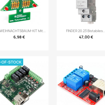
Vorschau
Vorschau


WEIHNACHTSBAUM-KIT Mit...
FINDER 20.23 Bistabiles..
6,98 €
47,00 €
-OF-STOCK