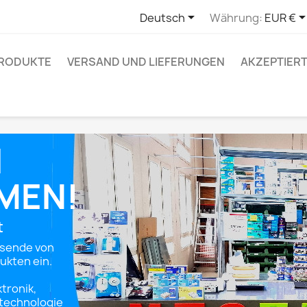

Deutsch
Währung:
EUR €
RODUKTE
VERSAND UND LIEFERUNGEN
AKZEPTIER
H
MEN!
t
usende von
ukten ein.
tronik,
stechnologie