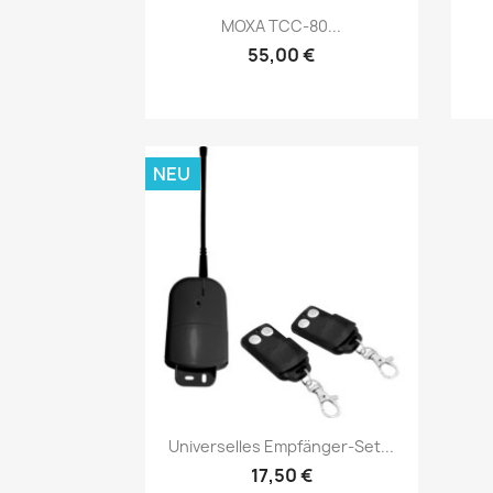
Vorschau

MOXA TCC-80...
55,00 €
NEU
Vorschau

Universelles Empfänger-Set...
17,50 €