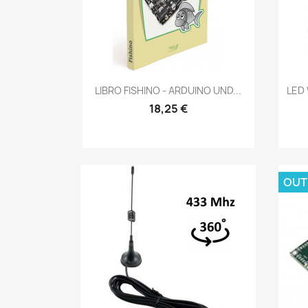
Vorschau

LIBRO FISHINO - ARDUINO UND...
LED 
18,25 €
OUT