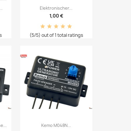
Vorschau

..
Elektronischer...
1,00 €
s
(5/5) out of 1 total ratings
Vorschau

e...
Kemo M048N...