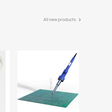
All new products
