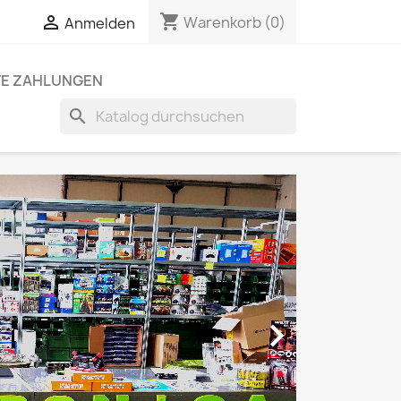
shopping_cart


Warenkorb
(0)
Anmelden
TE ZAHLUNGEN
search
