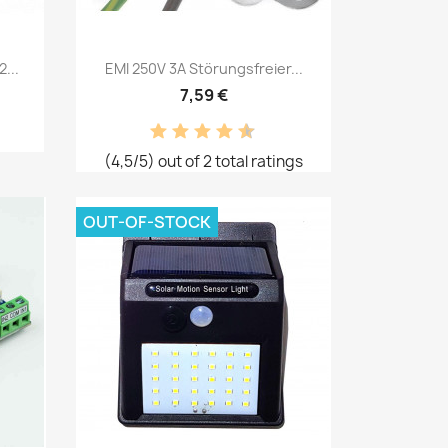
Vorschau

...
EMI 250V 3A Störungsfreier...
7,59 €
(4,5/5) out of 2 total ratings
OUT-OF-STOCK