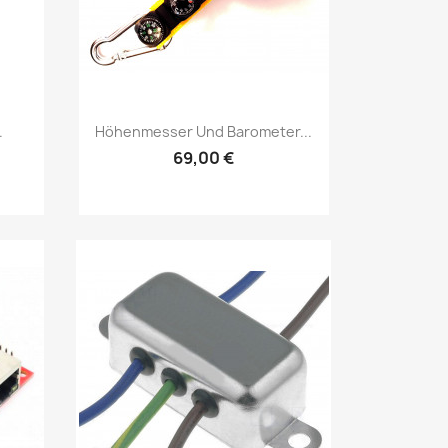
Vorschau

.
Höhenmesser Und Barometer...
69,00 €