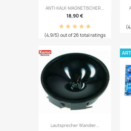
Vorschau

ANTI-KALK-MAGNETISCHER...
18,90 €
(4
(4,9/5) out of 26 total ratings
ART
Vorschau

Lautsprecher Wandler...