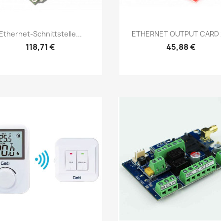
Vorschau
Vorschau


Ethernet-Schnittstelle...
ETHERNET OUTPUT CARD 2
118,71 €
45,88 €