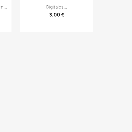
Vorschau

n...
Digitales...
3,00 €