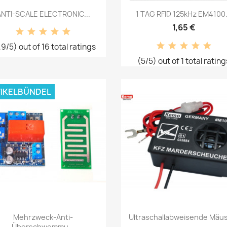
Vorschau
Vorschau


ANTI-SCALE ELECTRONIC...
1 TAG RFID 125kHz EM4100.
1,65 €
,9/5) out of 16 total ratings
(5/5) out of 1 total rating
IKELBÜNDEL
Vorschau
Vorschau


Mehrzweck-Anti-
Ultraschallabweisende Mäus
Überschwemmu...