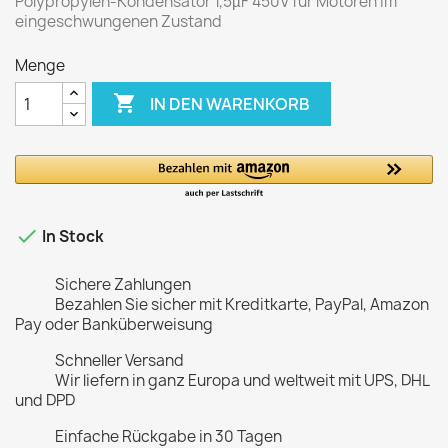
Polypropylen-Kondensator 1,5µF 450V für Motoren im
eingeschwungenen Zustand
Menge

IN DEN WARENKORB

In Stock
Sichere Zahlungen
Bezahlen Sie sicher mit Kreditkarte, PayPal, Amazon
Pay oder Banküberweisung
Schneller Versand
Wir liefern in ganz Europa und weltweit mit UPS, DHL
und DPD
Einfache Rückgabe in 30 Tagen