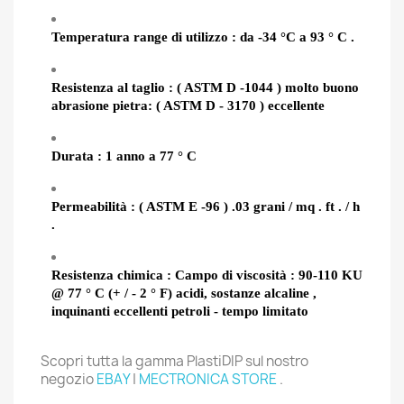
Temperatura range di utilizzo : da -3
4
°
C
a
93
°
C
.
Resistenza al taglio : ( ASTM D -1044 ) molto buono
abrasione pietra: ( ASTM D - 3170 ) eccellente
Durata : 1 anno a 77 ° C
Permeabilità : ( ASTM E -96 ) .03 grani / mq . ft . / h
.
Resistenza chimica : Campo di viscosità : 90-110 KU
@ 77 ° C (+ / - 2 ° F) acidi, sostanze alcaline ,
inquinanti eccellenti petroli - tempo limitato
Scopri tutta la gamma PlastiDIP sul nostro
negozio
EBAY
|
MECTRONICA STORE
.