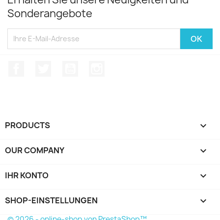
Sonderangebote
Facebook
Twitter
YouTube
Instagram
PRODUCTS

OUR COMPANY

IHR KONTO

SHOP-EINSTELLUNGEN
keyboard_arrow_down
© 2026 - online-shop von PrestaShop™