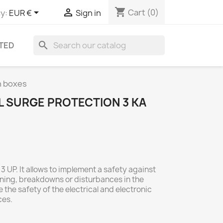
shopping_cart


Cart
(0)
y:
EUR €
Sign in
search
TED
on boxes
EL SURGE PROTECTION 3 KA
3 UP. It allows to implement a safety against
ning, breakdowns or disturbances in the
 the safety of the electrical and electronic
ces.