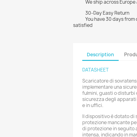
We ship across Europe
30-Day Easy Return
You have 30 days from d
satisfied
Description
Produ
DATASHEET
Scaricatore di sovratensi
implementare una sicure
fulmini, guasti o disturbi
sicurezza degli apparati e
e in uffici.
Il dispositivo è dotato di
protezione mancante per
di protezione in seguito
intensa, indicando in man