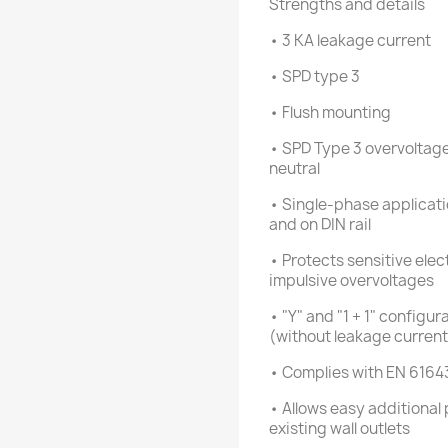
Strengths and details
• 3 KA leakage current
• SPD type 3
• Flush mounting
• SPD Type 3 overvoltage
neutral
• Single-phase applicati
and on DIN rail
• Protects sensitive elec
impulsive overvoltages
• "Y" and "1 + 1" configu
(without leakage current
• Complies with EN 61643
• Allows easy additional
existing wall outlets