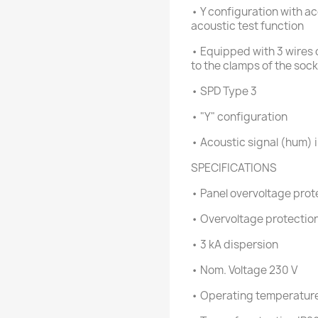
• Y configuration with aco
acoustic test function
• Equipped with 3 wires 
to the clamps of the soc
• SPD Type 3
• "Y" configuration
• Acoustic signal (hum) in
SPECIFICATIONS
• Panel overvoltage pro
• Overvoltage protection
• 3 kA dispersion
• Nom. Voltage 230 V
• Operating temperature