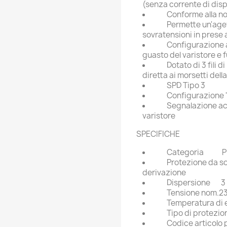
(senza corrente di dis
Conforme alla n
Permette un'agev
sovratensioni in prese 
Configurazione a
guasto del varistore e 
Dotato di 3 fili
diretta ai morsetti dell
SPD Tipo 3
Configurazione 
Segnalazione acu
varistore
SPECIFICHE
Categoria
P
Protezione da so
derivazione
Dispersione
3
Tensione nom.2
Temperatura di 
Tipo di protezio
Codice articolo 