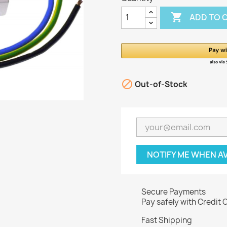

ADD TO 

Out-of-Stock
NOTIFY ME WHEN A
Secure Payments
Pay safely with Credit 
Fast Shipping