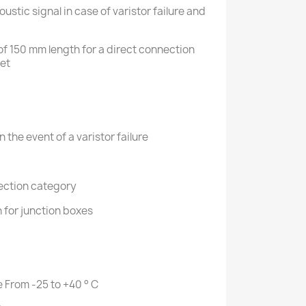
ustic signal in case of varistor failure and
of 150 mm length for a direct connection
ket
 the event of a varistor failure
tection category
 for junction boxes
 From -25 to +40 ° C