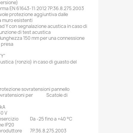
persione)
orma EN 61643-11:2012 7P.36.8.275.2003
ole protezione aggiuntiva dalle
a muro esistenti
d Y con segnalazione acustica in caso di
funzione di test acustica
 di lunghezza 150 mm per una connessione
a presa
"Y"
stica (ronzio) in caso di guasto del
rotezione sovratensioni pannello
vratensioni per
Scatole di
 kA
30 V
esercizio
Da -25 fino a +40 °C
ne IP20
produttore
7P.36.8.275.2003