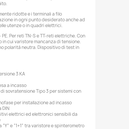
ito.
nte ridotte e i terminali a filo
lazione in ogni punto desiderato anche ad
lle utenze o in quadri elettrici.
 - PE. Per reti TN-S e TT-reti elettriche. Con
o in cui varistore mancanza di tensione.
o polarità neutra. Dispositivo di test in
ersione 3 KA
esa a incasso
di sovratensione Tipo 3 per sistemi con
ofase per installazione ad incasso
a DIN
ivi elettrici ed elettronici sensibili da
e
 “Y” e “1+1” tra varistore e spinterometro