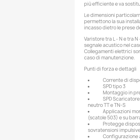
più efficiente e va sostitu
Le dimensioni particolarme
permettono la sua instal
incasso dietro le prese de
Varistore tra L - N e tra N
segnale acustico nel cas
Collegamenti elettrici son
caso di manutenzione.
Punti di forza e dettagli
Corrente di disp
SPD tipo 3
Montaggio in pr
SPD Scaricatore 
neutro TT e TN-S
Applicazioni mon
(scatole 503) e su barr
Protegge disposit
sovratensioni impulsiv
Configurazione a