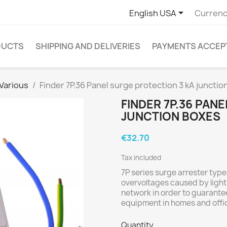

English USA
Currenc
DUCTS
SHIPPING AND DELIVERIES
PAYMENTS ACCEP
Various
Finder 7P.36 Panel surge protection 3 kA juncti
FINDER 7P.36 PAN
JUNCTION BOXES
€32.70
Tax included
7P series surge arrester type 
overvoltages caused by light
network in order to guarantee
equipment in homes and offi
Quantity