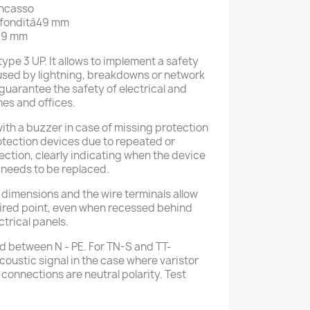
incasso
ofondità49 mm
29 mm
type 3 UP. It allows to implement a safety
used by lightning, breakdowns or network
guarantee the safety of electrical and
mes and offices.
ith a buzzer in case of missing protection
tection devices due to repeated or
ection, clearly indicating when the device
d needs to be replaced.
 dimensions and the wire terminals allow
esired point, even when recessed behind
ctrical panels.
nd between N - PE. For TN-S and TT-
coustic signal in the case where varistor
l connections are neutral polarity. Test