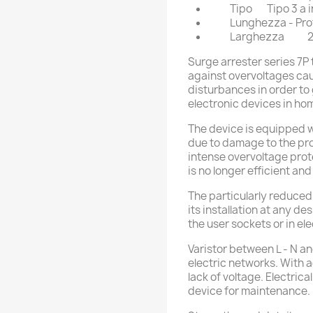
Tipo
Tipo 3 a 
Lunghezza - Pr
Larghezza
Surge arrester series 7P 
against overvoltages ca
disturbances in order to 
electronic devices in ho
The device is equipped w
due to damage to the pro
intense overvoltage prot
is no longer efficient an
The particularly reduced
its installation at any d
the user sockets or in ele
Varistor between L - N a
electric networks. With a
lack of voltage. Electrica
device for maintenance.