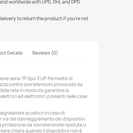
 and worldwide with UPS, DHL and DPD
elivery to return the product if you're not
ct Details
Reviews (0)
one serie 7P tipo 3 UP. Permette di
zza contro sovratensioni provocate da
 della rete in modo da garantire la
lettrici ed elettronici presenti nelle case
 segnalatore acustico in caso di
 via del danneggiamento dei dispositivi
 a protezione da sovratensione ripetuta o
iera chiara quando il dispositivo non è