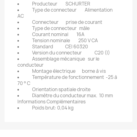
Producteur
SCHURTER
Type de connecteur
Alimentation
AC
Connecteur
prise de courant
Type de connecteur
mâle
Courant nominal
16A
Tension nominale
250 V CA
Standard
CEI 60320
Version du connecteur
C20 (I)
Assemblage mécanique
sur le
conducteur
Montage électrique
borne à vis
Température de fonctionnement
-25 à
70 ° C
Orientation spatiale droite
Diamètre du conducteur max.
10 mm
Informations Complémentaires
Poids brut: 0,04 kg