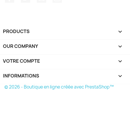
PRODUCTS

OUR COMPANY

VOTRE COMPTE

INFORMATIONS
keyboard_arrow_down
© 2026 - Boutique en ligne créée avec PrestaShop™