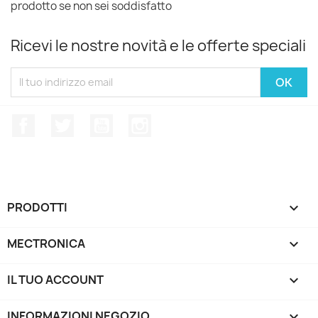
prodotto se non sei soddisfatto
Ricevi le nostre novità e le offerte speciali
Facebook
Twitter
YouTube
Instagram
PRODOTTI

MECTRONICA

IL TUO ACCOUNT

INFORMAZIONI NEGOZIO
keyboard_arrow_down