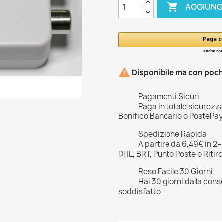

AGGIUNG

Disponibile ma con pochi
Pagamenti Sicuri
Paga in totale sicurezz
Bonifico Bancario o PostePa
Spedizione Rapida
A partire da 6,49€ in 2
DHL, BRT, Punto Poste o Ritir
Reso Facile 30 Giorni
Hai 30 giorni dalla cons
soddisfatto