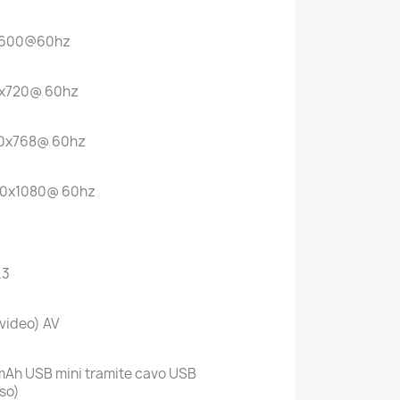
x600@60hz
8x720@ 60hz
60x768@ 60hz
20x1080@ 60hz
.3
 video) AV
mAh USB mini tramite cavo USB
uso)