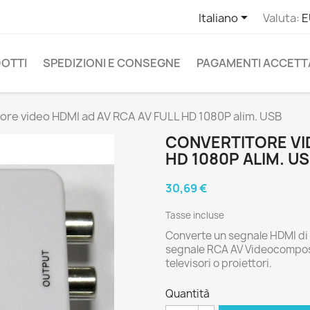

Italiano
Valuta:
E
OTTI
SPEDIZIONI E CONSEGNE
PAGAMENTI ACCETT
ore video HDMI ad AV RCA AV FULL HD 1080P alim. USB
CONVERTITORE VID
HD 1080P ALIM. U
30,69 €
Tasse incluse
Converte un segnale HDMI di 
segnale RCA AV Videocomposit
televisori o proiettori.
Quantità