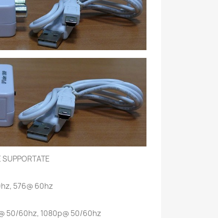
E SUPPORTATE
0hz, 576@ 60hz
@ 50/60hz, 1080p@ 50/60hz