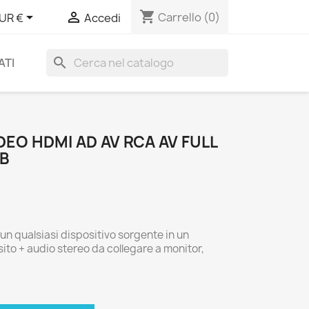
shopping_cart


Carrello
(0)
UR €
Accedi
search
ATI
EO HDMI AD AV RCA AV FULL
SB
un qualsiasi dispositivo sorgente in un
o + audio stereo da collegare a monitor,