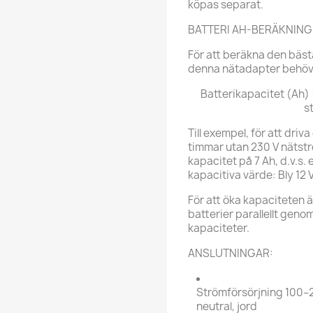
köpas separat.
BATTERI AH-BERÄKNING
För att beräkna den bäst
denna nätadapter behöve
Batterikapacitet (Ah) 
s
Till exempel, för att driv
timmar utan 230 V nätstr
kapacitet på 7 Ah, d.v.s.
kapacitiva värde: Bly 12 V
För att öka kapaciteten ä
batterier parallellt geno
kapaciteter.
ANSLUTNINGAR:
Strömförsörjning 100–2
neutral, jord