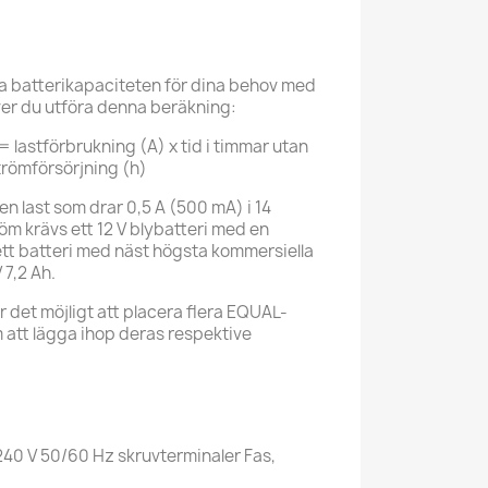
a batterikapaciteten för dina behov med
r du utföra denna beräkning:
= lastförbrukning (A) x tid i timmar utan
trömförsörjning (h)
a en last som drar 0,5 A (500 mA) i 14
öm krävs ett 12 V blybatteri med en
 ett batteri med näst högsta kommersiella
 7,2 Ah.
r det möjligt att placera flera EQUAL-
m att lägga ihop deras respektive
40 V 50/60 Hz skruvterminaler Fas,