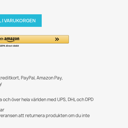
L I VARUKORGEN
kreditkort, PayPal, Amazon Pay,
y
opa och över hela världen med UPS, DHL och DPD
gar
veransen att returnera produkten om du inte