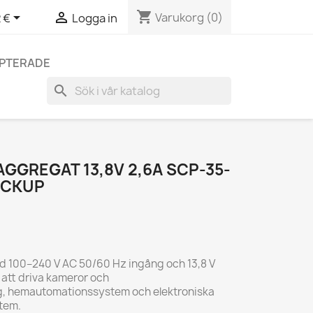
shopping_cart


Varukorg
(0)
 €
Logga in
EPTERADE
search
GGREGAT 13,8V 2,6A SCP-35-
ACKUP
 100–240 V AC 50/60 Hz ingång och 13,8 V
r att driva kameror och
g, hemautomationssystem och elektroniska
tem.