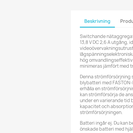
Beskrivning
Produ
Switchande nätaggregat
13,8 V DC 2,6 A utgång, i
videoövervakningsutrus
lågspänningselektroniska
hög omvandlingseffektiv
minimeras jämfört med tr
Denna strömförsörjning st
blybatteri med FASTON-ko
erhålla en strömförsörj
kan strömförsörja de an
under en varierande tid 
kapacitet och absorptione
strömförsörjningen.
Batteri ingår ej. Du kan b
önskade batteri med hjäl