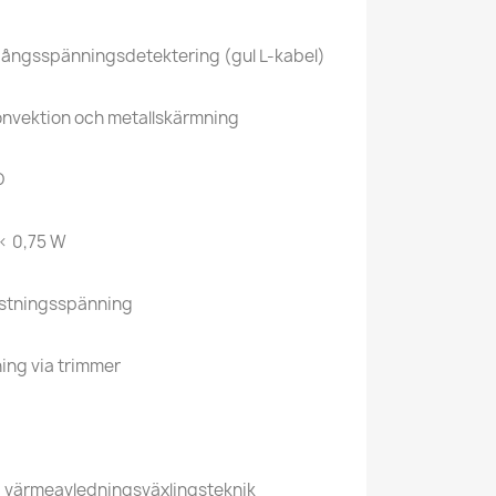
utgångsspänningsdetektering (gul L-kabel)
konvektion och metallskärmning
D
< 0,75 W
astningsspänning
ning via trimmer
åg värmeavledningsväxlingsteknik