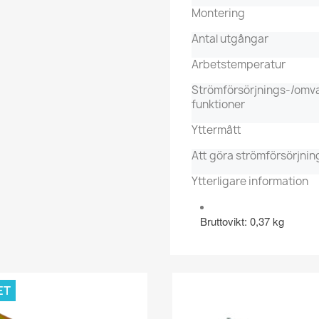
Montering
Antal utgångar
Arbetstemperatur
Strömförsörjnings-/omv
funktioner
Yttermått
Att göra strömförsörjni
Ytterligare information
Bruttovikt: 0,37 kg
ET