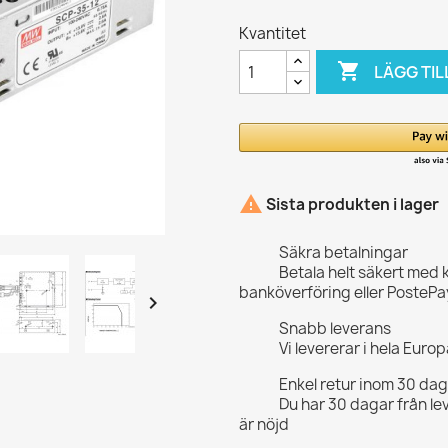
Kvantitet

LÄGG TIL

Sista produkten i lager
Säkra betalningar
Betala helt säkert med 
banköverföring eller PostePa

Snabb leverans
Vi levererar i hela Eur
Enkel retur inom 30 da
Du har 30 dagar från le
är nöjd