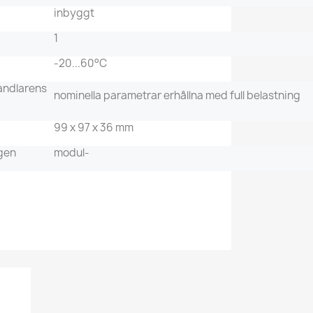
inbyggt
1
-20...60°C
andlarens
nominella parametrar erhållna med full belastning
99 x 97 x 36 mm
ngen
modul-