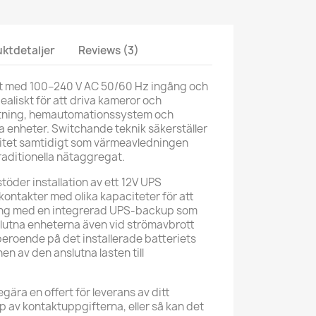
ktdetaljer
Reviews (3)
 med 100–240 V AC 50/60 Hz ingång och
dealiskt för att driva kameror och
tning, hemautomationssystem och
 enheter. Switchande teknik säkerställer
itet samtidigt som värmeavledningen
aditionella nätaggregat.
öder installation av ett 12V UPS
ntakter med olika kapaciteter för att
ning med en integrerad UPS-backup som
slutna enheterna även vid strömavbrott
beroende på det installerade batteriets
n av den anslutna lasten till
egära en offert för leverans av ditt
p av kontaktuppgifterna, eller så kan det