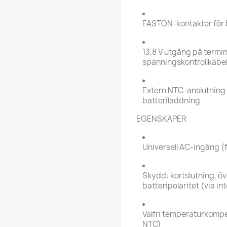
FASTON-kontakter för b
13,8 V utgång på termin
spänningskontrollkabe
Extern NTC-anslutning 
batteriladdning
EGENSKAPER
Universell AC-ingång (
Skydd: kortslutning, öv
batteripolaritet (via in
Valfri temperaturkompe
NTC)