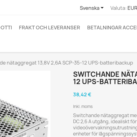

Svenska
Valuta:
EUR
OTTI
FRAKT OCH LEVERANSER
BETALNINGAR ACC
de nätaggregat 13,8V 2,6A SCP-35-12 UPS-batteribackup
SWITCHANDE NÄTA
12 UPS-BATTERIB
38,42 €
Inkl. moms
Switchande nätaggregat med
DC 2,6 A utgång, idealiskt fö
videoövervakningsutrustnin
enheter för lågspänningssys