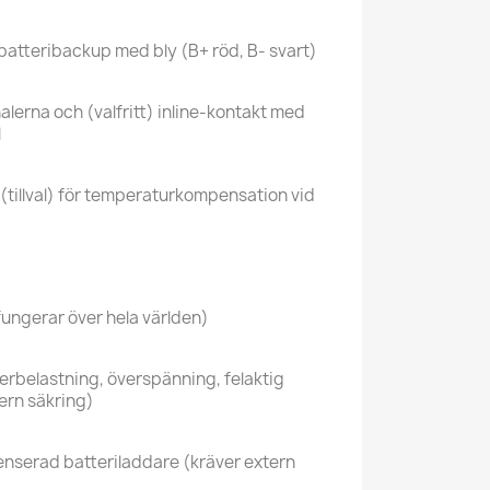
atteribackup med bly (B+ röd, B- svart)
alerna och (valfritt) inline-kontakt med
l
(tillval) för temperaturkompensation vid
fungerar över hela världen)
erbelastning, överspänning, felaktig
tern säkring)
nserad batteriladdare (kräver extern