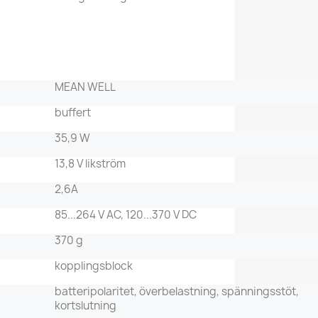
MEAN WELL
buffert
35,9 W
13,8 V likström
2,6A
85...264 V AC, 120...370 V DC
370 g
kopplingsblock
batteripolaritet, överbelastning, spänningsstöt,
kortslutning