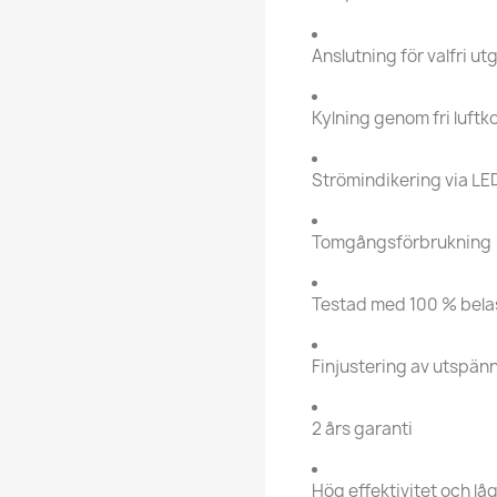
Anslutning för valfri 
Kylning genom fri luft
Strömindikering via LE
Tomgångsförbrukning 
Testad med 100 % bel
Finjustering av utspän
2 års garanti
Hög effektivitet och l