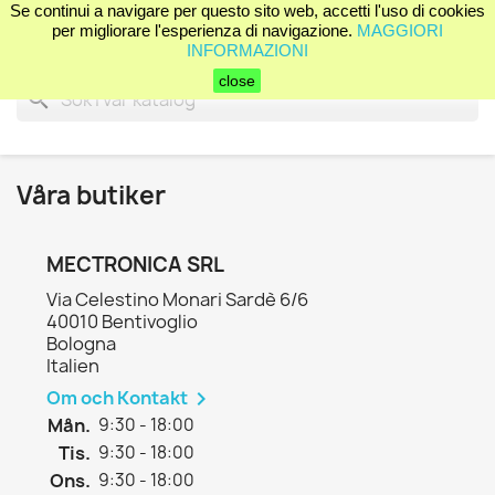
Se continui a navigare per questo sito web, accetti l'uso di cookies
shopping_cart


(0)
per migliorare l'esperienza di navigazione.
MAGGIORI
INFORMAZIONI
close
search
Våra butiker
MECTRONICA SRL
Via Celestino Monari Sardè 6/6
40010 Bentivoglio
Bologna
Italien
Om och Kontakt

Mån.
9:30 - 18:00
Tis.
9:30 - 18:00
Ons.
9:30 - 18:00