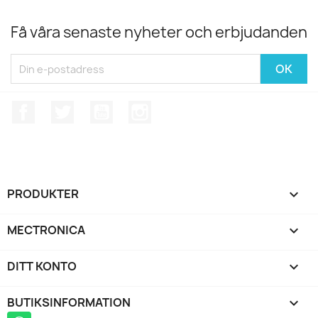
Få våra senaste nyheter och erbjudanden
Facebook
Twitter
YouTube
Instagram
PRODUKTER

MECTRONICA

DITT KONTO

BUTIKSINFORMATION
keyboard_arrow_down