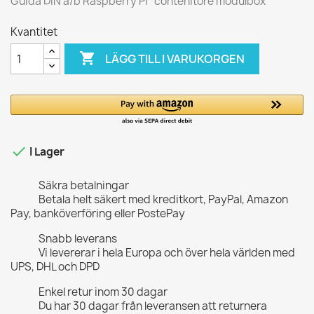
Guida DIN a/b Raspberry Pi "contenitore modulbox"
Kvantitet

LÄGG TILL I VARUKORGEN

I Lager
Säkra betalningar
Betala helt säkert med kreditkort, PayPal, Amazon
Pay, banköverföring eller PostePay
Snabb leverans
Vi levererar i hela Europa och över hela världen med
UPS, DHL och DPD
Enkel retur inom 30 dagar
Du har 30 dagar från leveransen att returnera