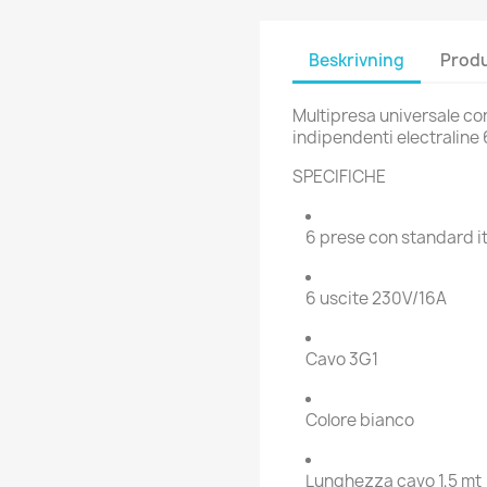
Beskrivning
Produ
Multipresa universale con
indipendenti electralin
SPECIFICHE
6 prese con standard it
6 uscite 230V/16A
Cavo 3G1
Colore bianco
Lunghezza cavo 1,5 mt