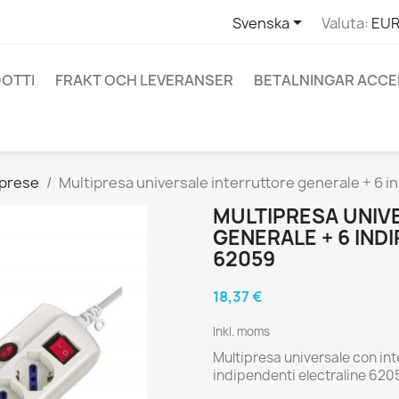

Svenska
Valuta:
EUR
OTTI
FRAKT OCH LEVERANSER
BETALNINGAR ACC
iprese
Multipresa universale interruttore generale + 6 i
MULTIPRESA UNIV
GENERALE + 6 IND
62059
18,37 €
Inkl. moms
Multipresa universale con int
indipendenti electraline 62