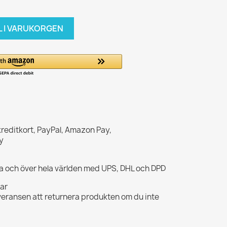
L I VARUKORGEN
kreditkort, PayPal, Amazon Pay,
y
opa och över hela världen med UPS, DHL och DPD
gar
veransen att returnera produkten om du inte