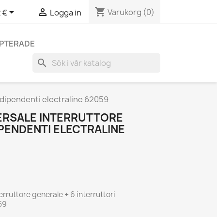
shopping_cart


Varukorg
(0)
 €
Logga in
EPTERADE
search
ndipendenti electraline 62059
ERSALE INTERRUTTORE
IPENDENTI ELECTRALINE
erruttore generale + 6 interruttori
059