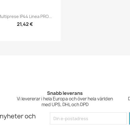
Snabbvy

ultiprese IP44 Linea PRO...
21,42 €
Snabb leverans
Vi levererar i hela Europa och över hela världen
med UPS, DHL och DPD
 nyheter och