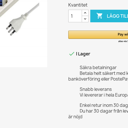
Kvantitet

LÄGG TIL

I Lager
Säkra betalningar
Betala helt säkert med 
banköverföring eller PostePa
Snabb leverans
Vi levererar i hela Eur
Enkel retur inom 30 da
Du har 30 dagar från le
är nöjd