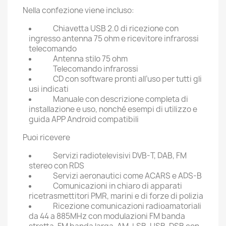
Nella confezione viene incluso:
Chiavetta USB 2.0 di ricezione con
ingresso antenna 75 ohm e ricevitore infrarossi
telecomando
Antenna stilo 75 ohm
Telecomando infrarossi
CD con software pronti all’uso per tutti gli
usi indicati
Manuale con descrizione completa di
installazione e uso, nonché esempi di utilizzo e
guida APP Android compatibili
Puoi ricevere
Servizi radiotelevisivi DVB-T, DAB, FM
stereo con RDS
Servizi aeronautici come ACARS e ADS-B
Comunicazioni in chiaro di apparati
ricetrasmettitori PMR, marini e di forze di polizia
Ricezione comunicazioni radioamatoriali
da 44 a 885MHz con modulazioni FM banda