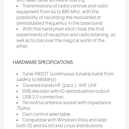
with selectable software filtering
Transmissions of radio controls and radio
equipment from 44 to 885 MHz, with the
possibility of recording the modulated or
demodulated frequency in the base band
With this handyman stick I took the first
experiments of reception and radio listening, as
well as to discover the magical world of the
ether.
HARDWARE SPECIFICATIONS
Tuner R820T (continuous tunable band from
44MHz to 885MHz)
Covered bands HF (parz.), VHF, UHF
DVB decoder with IQ demodulation output
USB 2.0 connection
Terrestrial antenna socket with impedance
75ohm
Gain control selectable
Compatible with Windows Vista and later
both 32 and 64 bit and Linux distributions