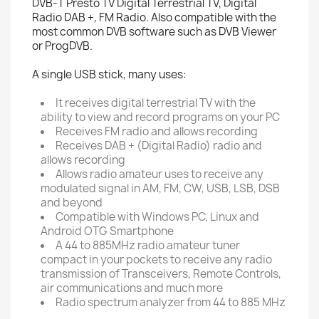
DVB-T Presto TV Digital Terrestrial TV, Digital
Radio DAB +, FM Radio. Also compatible with the
most common DVB software such as DVB Viewer
or ProgDVB.
A single USB stick, many uses:
It receives digital terrestrial TV with the
ability to view and record programs on your PC
Receives FM radio and allows recording
Receives DAB + (Digital Radio) radio and
allows recording
Allows radio amateur uses to receive any
modulated signal in AM, FM, CW, USB, LSB, DSB
and beyond
Compatible with Windows PC, Linux and
Android OTG Smartphone
A 44 to 885MHz radio amateur tuner
compact in your pockets to receive any radio
transmission of Transceivers, Remote Controls,
air communications and much more
Radio spectrum analyzer from 44 to 885 MHz