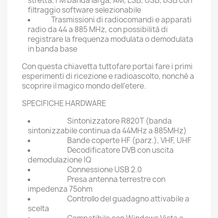
stretta, FM banda larga, AM, LSB, USB, DSB con
filtraggio software selezionabile
Trasmissioni di radiocomandi e apparati
radio da 44 a 885 MHz, con possibilità di
registrare la frequenza modulata o demodulata
in banda base
Con questa chiavetta tuttofare portai fare i primi
esperimenti di ricezione e radioascolto, nonché a
scoprire il magico mondo dell’etere.
SPECIFICHE HARDWARE
Sintonizzatore R820T (banda
sintonizzabile continua da 44MHz a 885MHz)
Bande coperte HF (parz.), VHF, UHF
Decodificatore DVB con uscita
demodulazione IQ
Connessione USB 2.0
Presa antenna terrestre con
impedenza 75ohm
Controllo del guadagno attivabile a
scelta