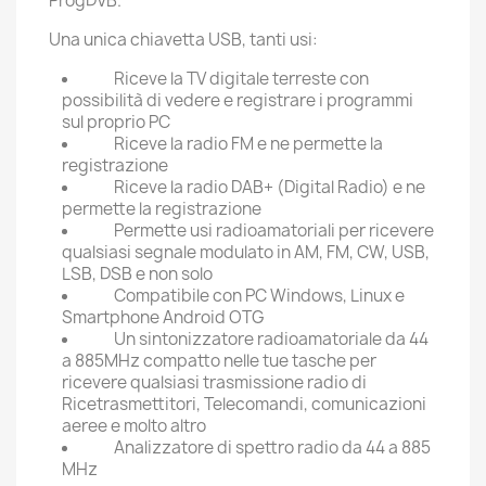
ProgDVB.
Una unica chiavetta USB, tanti usi:
Riceve la TV digitale terreste con
possibilità di vedere e registrare i programmi
sul proprio PC
Riceve la radio FM e ne permette la
registrazione
Riceve la radio DAB+ (Digital Radio) e ne
permette la registrazione
Permette usi radioamatoriali per ricevere
qualsiasi segnale modulato in AM, FM, CW, USB,
LSB, DSB e non solo
Compatibile con PC Windows, Linux e
Smartphone Android OTG
Un sintonizzatore radioamatoriale da 44
a 885MHz compatto nelle tue tasche per
ricevere qualsiasi trasmissione radio di
Ricetrasmettitori, Telecomandi, comunicazioni
aeree e molto altro
Analizzatore di spettro radio da 44 a 885
MHz