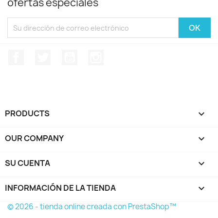
ofertas especiales
Facebook
Twitter
YouTube
Instagram
PRODUCTS

OUR COMPANY

SU CUENTA

INFORMACIÓN DE LA TIENDA
keyboard_arrow_down
© 2026 - tienda online creada con PrestaShop™