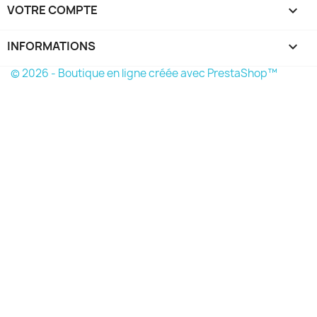
VOTRE COMPTE

INFORMATIONS
keyboard_arrow_down
© 2026 - Boutique en ligne créée avec PrestaShop™