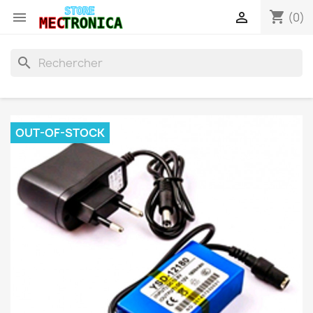
shopping_cart


(0)
search
OUT-OF-STOCK