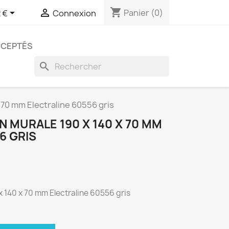
shopping_cart


Panier
(0)
 €
Connexion
CCEPTÉS
search
x 70 mm Electraline 60556 gris
N MURALE 190 X 140 X 70 MM
6 GRIS
x 140 x 70 mm Electraline 60556 gris