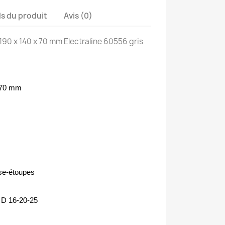
ls du produit
Avis (0)
190 x 140 x 70 mm Electraline 60556 gris
 70 mm
se-étoupes
e D 16-20-25