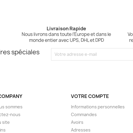
Livraison Rapide
,
Nous livrons dans toute l’Europe et dans le
Vo
monde entier avec UPS, DHL et DPD
r
res spéciales
COMPANY
VOTRE COMPTE
ous sommes
Informations personnelles
ctez-nous
Commandes
u site
Avoirs
ins
Adresses