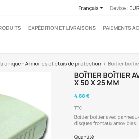

Français
Devise :
EUR
RODUITS
EXPÉDITION ET LIVRAISONS
PAIEMENTS A
tronique - Armoires et étuis de protection
Boîtier boîti
BOÎTIER BOÎTIER 
X 50 X 25 MM
4,88 €
TTC
Boîtier boîtier avec panneaux
disques frontaux amovibles.
Quantité