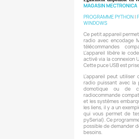
MAGASIN MECTRONICA
PROGRAMME PYTHON
|
WINDOWS
Ce petit appareil perme
radio avec encodage M
télécommandes compa
L'appareil libère le cod
activé via la connexion 
Cette puce USB est pris
L'appareil peut utilise
radio puissant avec la 
domotique ou de co
radiocommande compatib
et les systèmes embarqu
les liens, il y a un exe
qui vous permet de teste
pySerial). Ce programme 
possible de demander de
besoins.