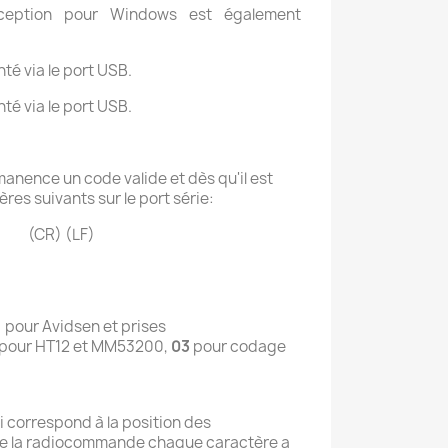
eption pour Windows est également
nté via le port USB.
nté via le port USB.
manence un code valide et dès qu'il est
tères suivants sur le port série:
(CR) (LF)
1
pour Avidsen et prises
pour HT12 et MM53200,
03
pour codage
i correspond à la position des
la radiocommande chaque caractère a