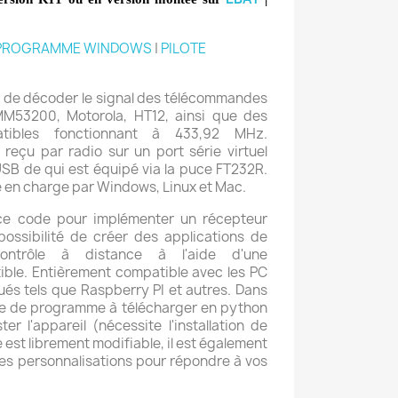
PROGRAMME WINDOWS
|
PILOTE
t de décoder le signal des télécommandes
M53200, Motorola, HT12, ainsi que des
tibles fonctionnant à 433,92 MHz.
e reçu par radio sur un port série virtuel
USB de qui est équipé via la puce FT232R.
e en charge par Windows, Linux et Mac.
r ce code pour implémenter un récepteur
possibilité de créer des applications de
ntrôle à distance à l'aide d'une
le. Entièrement compatible avec les PC
és tels que Raspberry PI et autres. Dans
mple de programme à télécharger en python
r l'appareil (nécessite l'installation de
est librement modifiable, il est également
s personnalisations pour répondre à vos