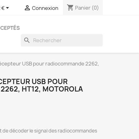
shopping_cart


Panier
(0)
 €
Connexion
CCEPTÉS
search
récepteur USB pour radiocommande 2262,
CEPTEUR USB POUR
2262, HT12, MOTOROLA
et de décoder le signal des radiocommandes