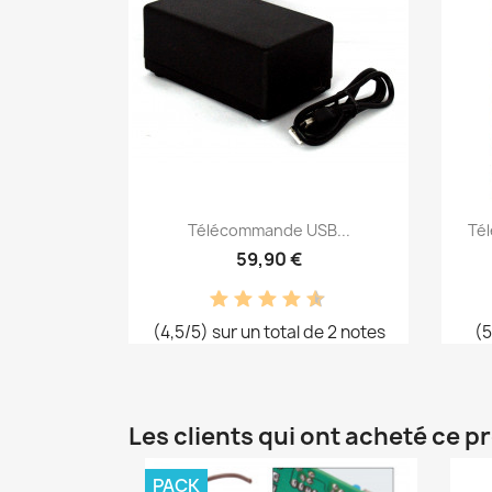
Aperçu rapide

Télécommande USB...
Tél
59,90 €
(4,5/5) sur un total de 2 notes
(5
Les clients qui ont acheté ce p
PACK