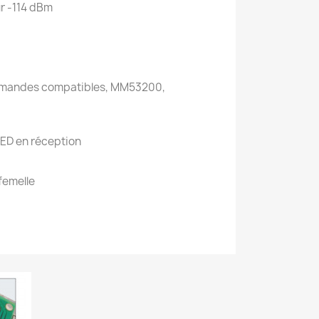
ur -114 dBm
ommandes compatibles, MM53200,
LED en réception
femelle