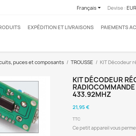

Français
Devise :
EUR
RODUITS
EXPÉDITION ET LIVRAISONS
PAIEMENTS A
cuits, puces et composants
TROUSSE
KIT Décodeur 
KIT DÉCODEUR RÉ
RADIOCOMMANDE 
433.92MHZ
21,95 €
TTC
Ce petit appareil vous perm