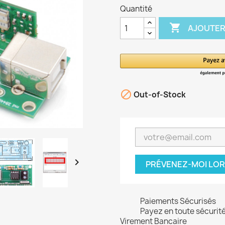
Quantité

AJOUTER

Out-of-Stock

PRÉVENEZ-MOI LOR
Paiements Sécurisés
Payez en toute sécurit
Virement Bancaire