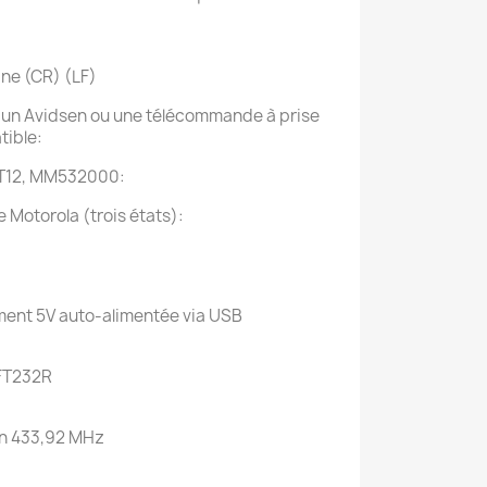
gne (CR) (LF)
 un Avidsen ou une télécommande à prise
ible:
HT12, MM532000:
 Motorola (trois états):
ment 5V auto-alimentée via USB
 FT232R
on 433,92 MHz