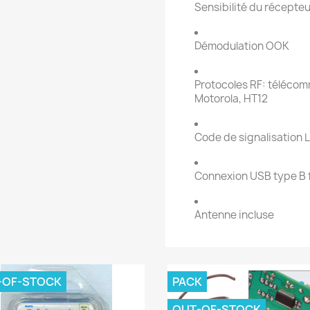
Sensibilité du récepte
Démodulation OOK
Protocoles RF: téléc
Motorola, HT12
Code de signalisation 
Connexion USB type B 
Antenne incluse
-OF-STOCK
PACK
OUT-OF-STOCK