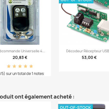
Aperçu rapide
Aperçu rapide


écommande Universelle 4...
Décodeur Récepteur USB.
20,83 €
53,00 €
/5) sur un total de 1 notes
roduit ont également acheté :
OUT-OF-STOCK