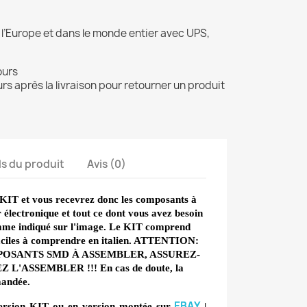
 l’Europe et dans le monde entier avec UPS,
ours
rs après la livraison pour retourner un produit
ls du produit
Avis (0)
n KIT et vous recevrez donc les composants à
 électronique et tout ce dont vous avez besoin
omme indiqué sur l'image. Le KIT comprend
 faciles à comprendre en italien. ATTENTION:
POSANTS SMD À ASSEMBLER, ASSUREZ-
'ASSEMBLER !!! En cas de doute, la
mandée.
EBAY
ersion KIT ou en version montée sur
|