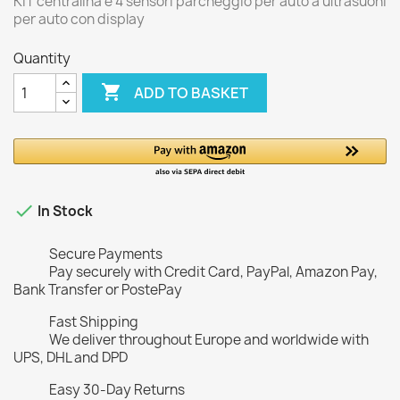
KIT centralina e 4 sensori parcheggio per auto a ultrasuoni
per auto con display
Quantity

ADD TO BASKET

In Stock
Secure Payments
Pay securely with Credit Card, PayPal, Amazon Pay,
Bank Transfer or PostePay
Fast Shipping
We deliver throughout Europe and worldwide with
UPS, DHL and DPD
Easy 30-Day Returns