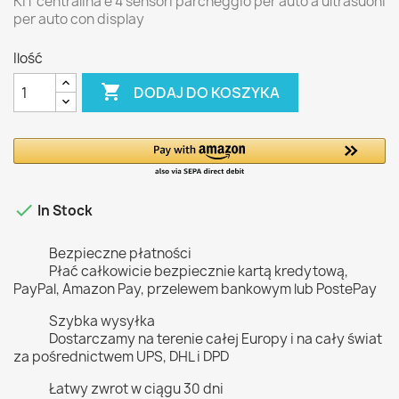
KIT centralina e 4 sensori parcheggio per auto a ultrasuoni
per auto con display
Ilość

DODAJ DO KOSZYKA

In Stock
Bezpieczne płatności
Płać całkowicie bezpiecznie kartą kredytową,
PayPal, Amazon Pay, przelewem bankowym lub PostePay
Szybka wysyłka
Dostarczamy na terenie całej Europy i na cały świat
za pośrednictwem UPS, DHL i DPD
Łatwy zwrot w ciągu 30 dni