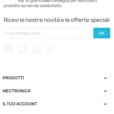
Hai 30 giorni dalla consegna per restituire il
prodotto se non sei soddisfatto
Ricevi le nostre novità e le offerte speciali
Facebook
Twitter
YouTube
Instagram
PRODOTTI

MECTRONICA

IL TUO ACCOUNT
