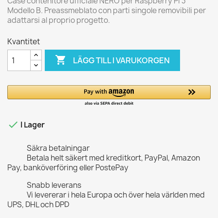
Case contenitore ufficiale NERO per Raspberry PI 3
Modello B. Preassmeblato con parti singole removibili per
adattarsi al proprio progetto.
Kvantitet

LÄGG TILL I VARUKORGEN

I Lager
Säkra betalningar
Betala helt säkert med kreditkort, PayPal, Amazon
Pay, banköverföring eller PostePay
Snabb leverans
Vi levererar i hela Europa och över hela världen med
UPS, DHL och DPD