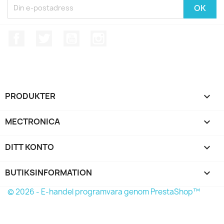
Facebook
Twitter
YouTube
Instagram
PRODUKTER

MECTRONICA

DITT KONTO

BUTIKSINFORMATION
keyboard_arrow_down
© 2026 - E-handel programvara genom PrestaShop™