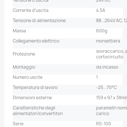
Tensione d'uscita
24V DC
Corrente d'uscita
4.5A
Tensione di alimentazione
88...264V AC, 1
Massa
600g
Collegamento elettrico
morsettiera
sovraccarico, 
Protezione
cortocircuito
Montaggio
da incasso
Numero uscite
1
Temperatura di lavoro
-25...70°C
Dimensioni esterne
159 x 97 x 38m
Caratteristiche degli
parametri nomin
alimentatori/convertitori
carico
Serie
RS-100