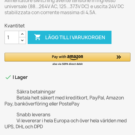
Alimentatore switching avente tensione in ingresso
universale (88...264V AC, 125...373V DC) e uscita 24V DC
stabilizzata con corrente massima di 4,5A.
Kvantitet

LÄGG TILL I VARUKORGEN

I Lager
Säkra betalningar
Betala helt säkert med kreditkort, PayPal, Amazon
Pay, banköverföring eller PostePay
Snabb leverans
Vi levererar i hela Europa och över hela världen med
UPS, DHL och DPD