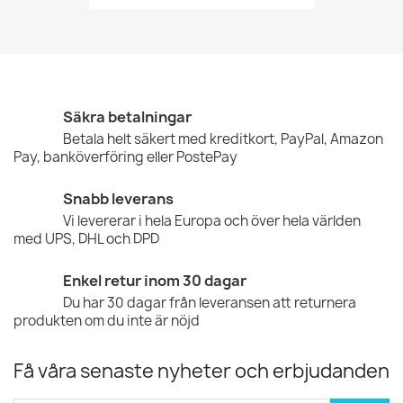
Säkra betalningar
Betala helt säkert med kreditkort, PayPal, Amazon
Pay, banköverföring eller PostePay
Snabb leverans
Vi levererar i hela Europa och över hela världen
med UPS, DHL och DPD
Enkel retur inom 30 dagar
Du har 30 dagar från leveransen att returnera
produkten om du inte är nöjd
Få våra senaste nyheter och erbjudanden