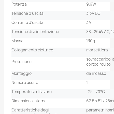
Potenza
9.9W
Tensione d'uscita
3.3V DC
Corrente d'uscita
3A
Tensione di alimentazione
88...264V AC, 1
Massa
130g
Collegamento elettrico
morsettiera
sovraccarico, 
Protezione
cortocircuito
Montaggio
da incasso
Numero uscite
1
Temperatura di lavoro
-25...70°C
Dimensioni esterne
62.5 x 51 x 28
Caratteristiche degli
parametri nomin