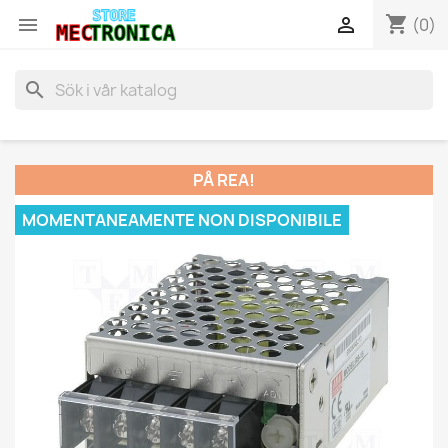
shopping_cart


(0)
search
PÅ REA!
MOMENTANEAMENTE NON DISPONIBILE