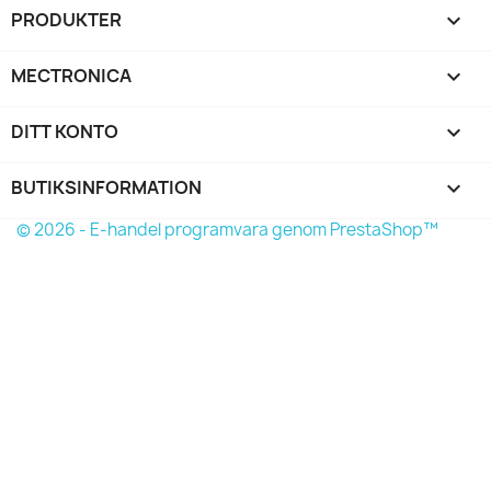
PRODUKTER

MECTRONICA

DITT KONTO

BUTIKSINFORMATION
keyboard_arrow_down
© 2026 - E-handel programvara genom PrestaShop™