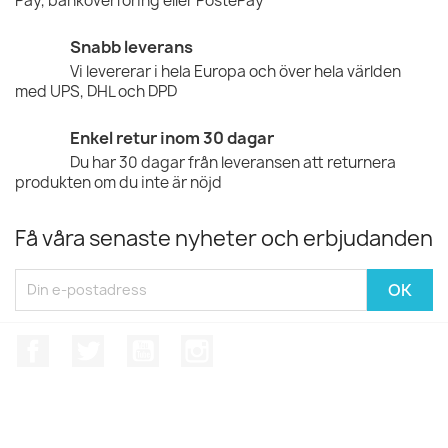
Pay, banköverföring eller PostePay
Snabb leverans
Vi levererar i hela Europa och över hela världen
med UPS, DHL och DPD
Enkel retur inom 30 dagar
Du har 30 dagar från leveransen att returnera
produkten om du inte är nöjd
Få våra senaste nyheter och erbjudanden
Facebook
Twitter
YouTube
Instagram