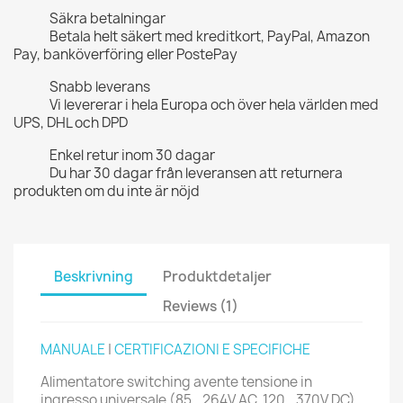
Säkra betalningar
Betala helt säkert med kreditkort, PayPal, Amazon
Pay, banköverföring eller PostePay
Snabb leverans
Vi levererar i hela Europa och över hela världen med
UPS, DHL och DPD
Enkel retur inom 30 dagar
Du har 30 dagar från leveransen att returnera
produkten om du inte är nöjd
Beskrivning
Produktdetaljer
Reviews (1)
MANUALE
|
CERTIFICAZIONI E SPECIFICHE
Alimentatore switching avente tensione in
ingresso universale (85...264V AC, 120...370V DC)