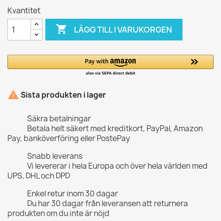
Kvantitet

LÄGG TILL I VARUKORGEN

Sista produkten i lager
Säkra betalningar
Betala helt säkert med kreditkort, PayPal, Amazon
Pay, banköverföring eller PostePay
Snabb leverans
Vi levererar i hela Europa och över hela världen med
UPS, DHL och DPD
Enkel retur inom 30 dagar
Du har 30 dagar från leveransen att returnera
produkten om du inte är nöjd