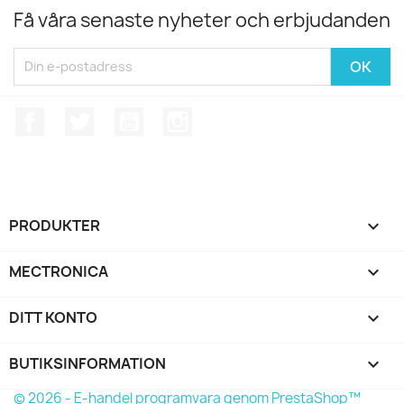
Få våra senaste nyheter och erbjudanden
Facebook
Twitter
YouTube
Instagram
PRODUKTER

MECTRONICA

DITT KONTO

BUTIKSINFORMATION
keyboard_arrow_down
© 2026 - E-handel programvara genom PrestaShop™