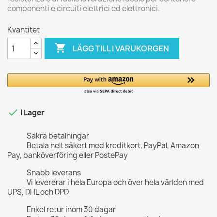
componenti e circuiti elettrici ed elettronici.
Kvantitet

LÄGG TILL I VARUKORGEN

I Lager
Säkra betalningar
Betala helt säkert med kreditkort, PayPal, Amazon
Pay, banköverföring eller PostePay
Snabb leverans
Vi levererar i hela Europa och över hela världen med
UPS, DHL och DPD
Enkel retur inom 30 dagar