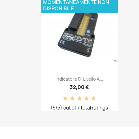
MOMENTANEAMENTE NON
DISPONIBILE
Snabbvy

Indicatore Di Livello A...
32,00 €
(5/5) out of 7 total ratings