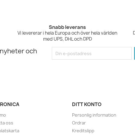
Snabb leverans
Vi levererar i hela Europa och över hela världen
med UPS, DHL och DPD
 nyheter och
RONICA
DITT KONTO
amo
Personlig information
ta oss
Ordrar
latskarta
Kreditslipp