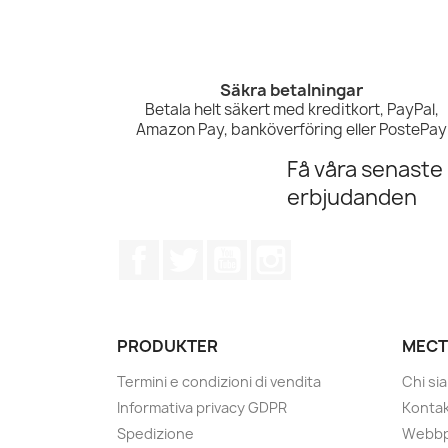
Säkra betalningar
Betala helt säkert med kreditkort, PayPal,
Amazon Pay, banköverföring eller PostePay
Få våra senaste
erbjudanden
Facebook
Twitter
YouTube
Instagram
PRODUKTER
MECT
Termini e condizioni di vendita
Chi si
Informativa privacy GDPR
Kontak
Spedizione
Webbp