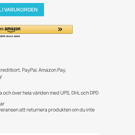
L I VARUKORGEN
kreditkort, PayPal, Amazon Pay,
y
opa och över hela världen med UPS, DHL och DPD
gar
veransen att returnera produkten om du inte