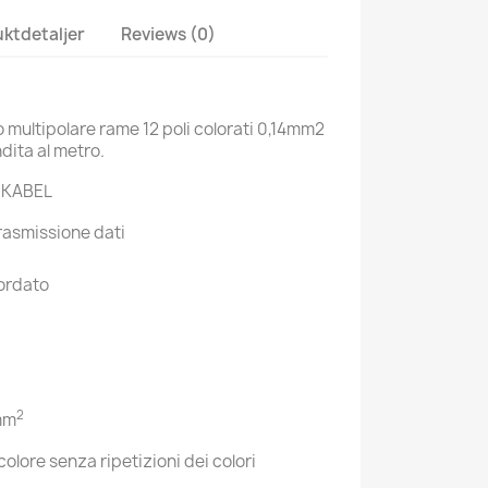
ktdetaljer
Reviews (0)
 multipolare rame 12 poli colorati 0,14mm2
dita al metro.
UKABEL
rasmissione dati
cordato
2
mm
colore senza ripetizioni dei colori