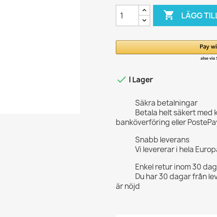

LÄGG TIL

I Lager
Säkra betalningar
Betala helt säkert med 
banköverföring eller PostePa
Snabb leverans
Vi levererar i hela Eur
Enkel retur inom 30 da
Du har 30 dagar från le
är nöjd