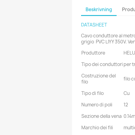
Beskrivning
Produ
DATASHEET
Cavo conduttore al metro
grigio PVC LIYY 350V. Ven
Produttore
HEL
Tipo dei conduttori
per t
Costruzione del
filo 
filo
Tipo di filo
Cu
Numero di poli
12
Sezione della vena
0.14
Marchio dei fili
multi