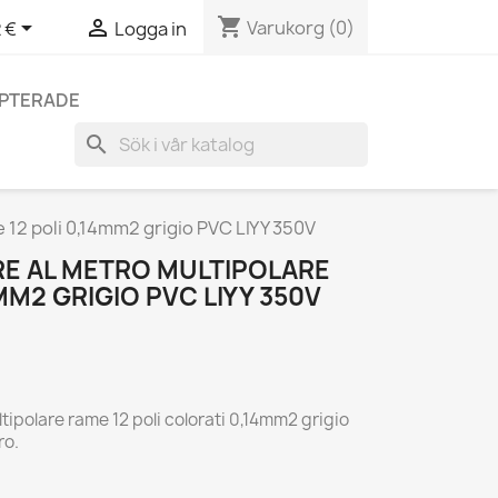
shopping_cart


Varukorg
(0)
 €
Logga in
EPTERADE
search
 12 poli 0,14mm2 grigio PVC LIYY 350V
E AL METRO MULTIPOLARE
MM2 GRIGIO PVC LIYY 350V
ipolare rame 12 poli colorati 0,14mm2 grigio
ro.