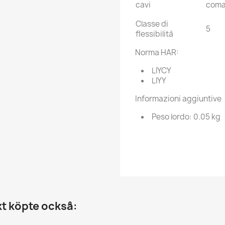
cavi
coma
Classe di
5
flessibilità
Norma HAR:
LIYCY
LIYY
Informazioni aggiuntive
Peso lordo: 0.05 kg
t köpte också: