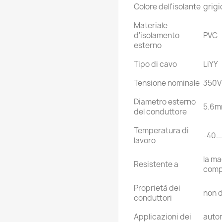
Colore dell'isolante
grigi
Materiale
d'isolamento
PVC
esterno
Tipo di cavo
LiYY
Tensione nominale
350V
Diametro esterno
5.6
del conduttore
Temperatura di
-40..
lavoro
la ma
Resistente a
comp
Proprietà dei
non d
conduttori
Applicazioni dei
autom