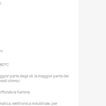
o
mm
.80°C
ggior parte degli oli, la maggior parte dei
osti chimici
iffonde la fiamma
atica, elettronica industriale, per