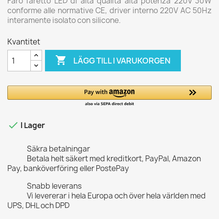
Faro faretto LED di alta qualità alta potenza 220V 30W
conforme alle normative CE, driver interno 220V AC 50Hz
interamente isolato con silicone.
Kvantitet

LÄGG TILL I VARUKORGEN

I Lager
Säkra betalningar
Betala helt säkert med kreditkort, PayPal, Amazon
Pay, banköverföring eller PostePay
Snabb leverans
Vi levererar i hela Europa och över hela världen med
UPS, DHL och DPD