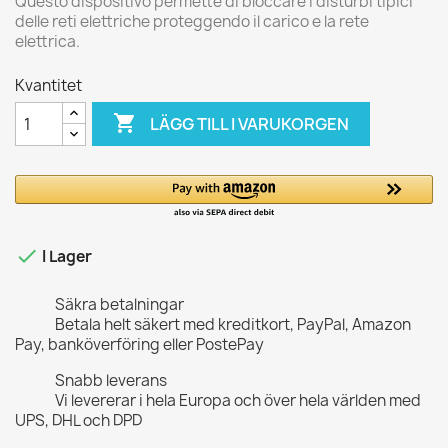
Questo dispositivo permette di bloccare i disturbi tipici
delle reti elettriche proteggendo il carico e la rete
elettrica.
Kvantitet

LÄGG TILL I VARUKORGEN

I Lager
Säkra betalningar
Betala helt säkert med kreditkort, PayPal, Amazon
Pay, banköverföring eller PostePay
Snabb leverans
Vi levererar i hela Europa och över hela världen med
UPS, DHL och DPD