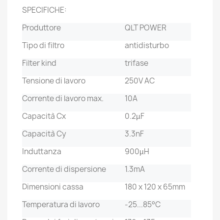
SPECIFICHE:
Produttore
QLT POWER
Tipo di filtro
antidisturbo
Filter kind
trifase
Tensione di lavoro
250V AC
Corrente di lavoro max.
10A
Capacità Cx
0.2µF
Capacità Cy
3.3nF
Induttanza
900µH
Corrente di dispersione
1.3mA
Dimensioni cassa
180 x 120 x 65mm
Temperatura di lavoro
-25...85°C