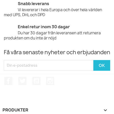
Snabb leverans
Vi levererar i hela Europa och över hela världen
med UPS, DHL och DPD
Enkel retur inom 30 dagar
Du har 30 dagar från leveransen att returnera
produkten om du inte är nöjd
Få våra senaste nyheter och erbjudanden
Facebook
Twitter
YouTube
Instagram
PRODUKTER
