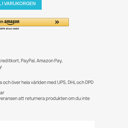
L I VARUKORGEN
kreditkort, PayPal, Amazon Pay,
y
opa och över hela världen med UPS, DHL och DPD
gar
veransen att returnera produkten om du inte