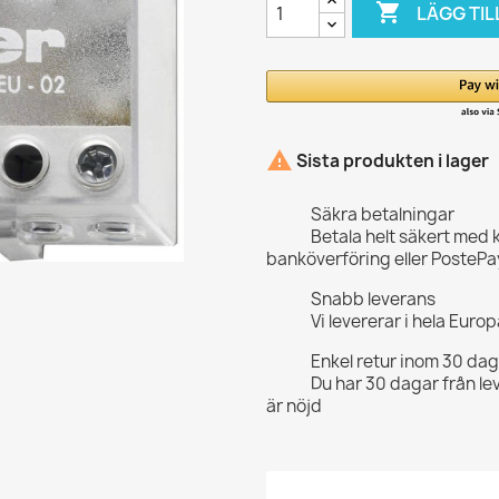

LÄGG TIL

Sista produkten i lager
Säkra betalningar
Betala helt säkert med 
banköverföring eller PostePa
Snabb leverans
Vi levererar i hela Eur
Enkel retur inom 30 da
Du har 30 dagar från le
är nöjd