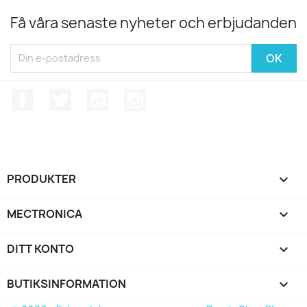
Få våra senaste nyheter och erbjudanden
Facebook
Twitter
YouTube
Instagram
PRODUKTER

MECTRONICA

DITT KONTO

BUTIKSINFORMATION
keyboard_arrow_down