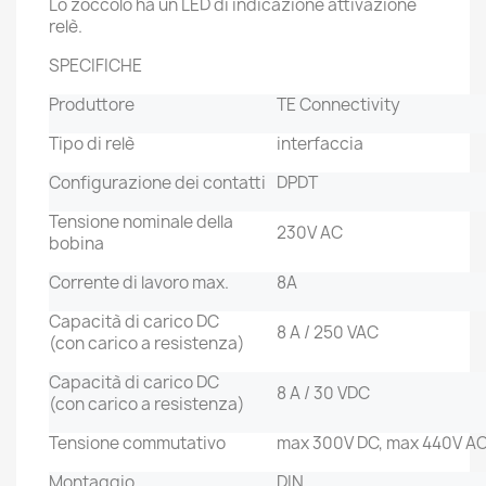
Lo zoccolo ha un LED di indicazione attivazione
relè.
SPECIFICHE
Produttore
TE Connectivity
Tipo di relè
interfaccia
Configurazione dei contatti
DPDT
Tensione nominale della
230V AC
bobina
Corrente di lavoro max.
8A
Capacità di carico DC
8 A / 250 VAC
(con carico a resistenza)
Capacità di carico DC
8 A / 30 VDC
(con carico a resistenza)
Tensione commutativo
max 300V DC, max 440V A
Montaggio
DIN