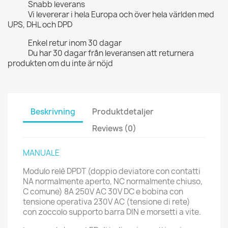
Snabb leverans
Vi levererar i hela Europa och över hela världen med
UPS, DHL och DPD
Enkel retur inom 30 dagar
Du har 30 dagar från leveransen att returnera
produkten om du inte är nöjd
Beskrivning
Produktdetaljer
Reviews (0)
MANUALE
Modulo relè DPDT (doppio deviatore con contatti
NA normalmente aperto, NC normalmente chiuso,
C comune) 8A 250V AC 30V DC e bobina con
tensione operativa 230V AC (tensione di rete)
con zoccolo supporto barra DIN e morsetti a vite.