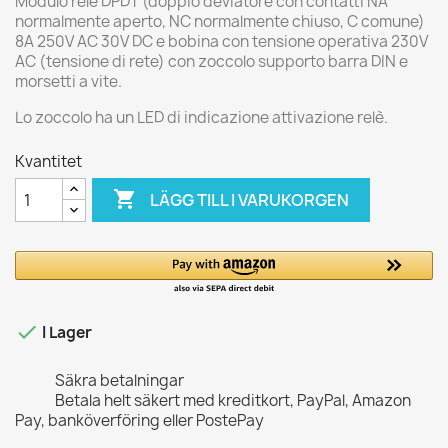
Modulo relè DPDT (doppio deviatore con contatti NA
normalmente aperto, NC normalmente chiuso, C comune)
8A 250V AC 30V DC e bobina con tensione operativa 230V
AC (tensione di rete) con zoccolo supporto barra DIN e
morsetti a vite.
Lo zoccolo ha un LED di indicazione attivazione relè.
Kvantitet

LÄGG TILL I VARUKORGEN

I Lager
Säkra betalningar
Betala helt säkert med kreditkort, PayPal, Amazon
Pay, banköverföring eller PostePay