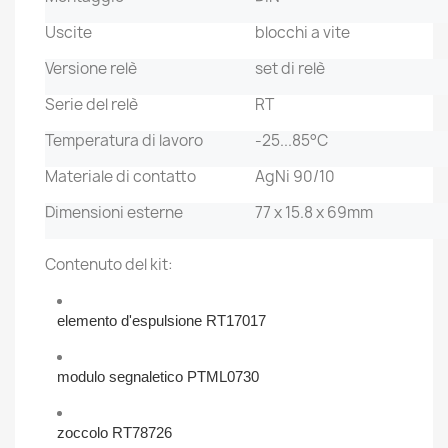
Uscite
blocchi a vite
Versione relè
set di relè
Serie del relè
RT
Temperatura di lavoro
-25...85°C
Materiale di contatto
AgNi 90/10
Dimensioni esterne
77 x 15.8 x 69mm
Contenuto del kit:
elemento d'espulsione RT17017
modulo segnaletico PTML0730
zoccolo RT78726