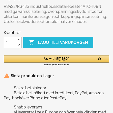
RS422/RS485 industriell bussdatarepeater ATC-109N
med galvanisk isolering, överspänningsskydd, stöd för
olika kommunikationslägen och kopplingsplintanslutning.
Utökar räckvidden och antalet nätverksnoder.
Kvantitet

LÄGG TILL I VARUKORGEN

Sista produkten i lager
Säkra betalningar
Betala helt säkert med kreditkort, PayPal, Amazon
Pay, banköverföring eller PostePay
Snabb leverans
Vi levererar i hela Europa och över hela världen med