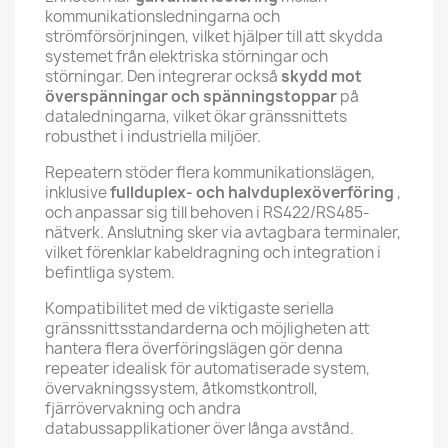
kommunikationsledningarna och
strömförsörjningen, vilket hjälper till att skydda
systemet från elektriska störningar och
störningar. Den integrerar också
skydd mot
överspänningar och spänningstoppar
på
dataledningarna, vilket ökar gränssnittets
robusthet i industriella miljöer.
Repeatern stöder flera kommunikationslägen,
inklusive
fullduplex- och halvduplexöverföring
,
och anpassar sig till behoven i RS422/RS485-
nätverk. Anslutning sker via avtagbara terminaler,
vilket förenklar kabeldragning och integration i
befintliga system.
Kompatibilitet med de viktigaste seriella
gränssnittsstandarderna och möjligheten att
hantera flera överföringslägen gör denna
repeater idealisk för automatiserade system,
övervakningssystem, åtkomstkontroll,
fjärrövervakning och andra
databussapplikationer över långa avstånd.