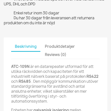
UPS, DHL och DPD
Enkel retur inom 30 dagar
Du har 30 dagar från leveransen att returnera
produkten om du inte är nöjd
Beskrivning
Produktdetaljer
Reviews (0)
ATC-109N
är en datarepeater utformad för att
utöka räckvidden och kapaciteten för ett
industriellt nätverk baserat på protokollen
RS422
och
RS485
. Den möjliggör kommunikation utöver
standardgränserna för avstånd och antal
anslutna enheter, vilket säkerställer en mer
tillförlitlig överföring i styr- och
automationssystem.
Enheten har
galvanisk isolering
mellan