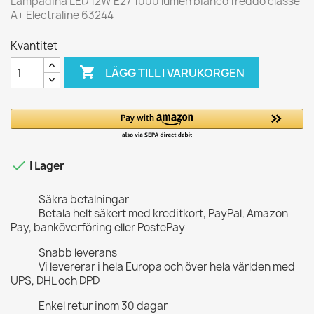
Lampadina LED 12W E27 1000 lumen bianco freddo classe
A+ Electraline 63244
Kvantitet

LÄGG TILL I VARUKORGEN

I Lager
Säkra betalningar
Betala helt säkert med kreditkort, PayPal, Amazon
Pay, banköverföring eller PostePay
Snabb leverans
Vi levererar i hela Europa och över hela världen med
UPS, DHL och DPD
Enkel retur inom 30 dagar