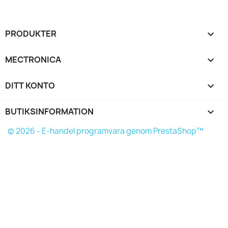
PRODUKTER

MECTRONICA

DITT KONTO

BUTIKSINFORMATION
keyboard_arrow_down
© 2026 - E-handel programvara genom PrestaShop™