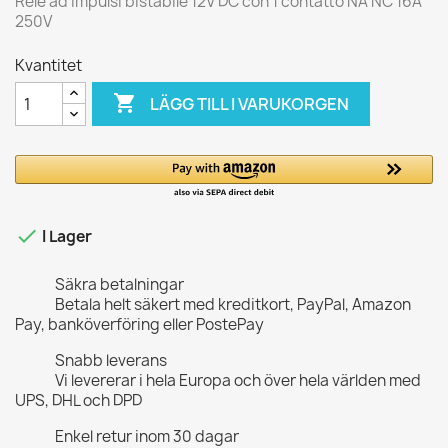
Relè ad impulsi bistabile 12V DC con 1 contatto NA NC 16A
250V
Kvantitet

LÄGG TILL I VARUKORGEN

I Lager
Säkra betalningar
Betala helt säkert med kreditkort, PayPal, Amazon
Pay, banköverföring eller PostePay
Snabb leverans
Vi levererar i hela Europa och över hela världen med
UPS, DHL och DPD
Enkel retur inom 30 dagar