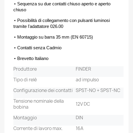
•
Sequenza su due contatti chiuso aperto e aperto
chiuso
•
Possibilità di collegamento con pulsanti luminosi
tramite l'adattatore 026.00
•
Montaggio su barra 35 mm (EN 60715)
•
Contatti senza Cadmio
•
Brevetto Italiano
Produttore
FINDER
Tipo di relè
ad impulso
Configurazione dei contatti
SPST-NO + SPST-NC
Tensione nominale della
12V DC
bobina
Montaggio
DIN
Corrente di lavoro max.
16A