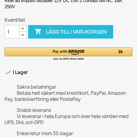
Relè ad impulsi bistabile 12V DC con 2 contatti NA NC 16A
250V
Kvantitet

LÄGG TILL I VARUKORGEN

I Lager
Säkra betalningar
Betala helt säkert med kreditkort, PayPal, Amazon
Pay, banköverföring eller PostePay
Snabb leverans
Vi levererar i hela Europa och över hela världen med
UPS, DHL och DPD
Enkel retur inom 30 dagar