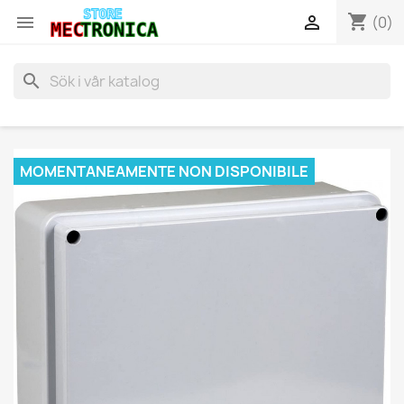
shopping_cart


(0)
search
MOMENTANEAMENTE NON DISPONIBILE