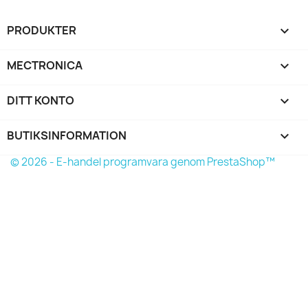
PRODUKTER

MECTRONICA

DITT KONTO

BUTIKSINFORMATION
keyboard_arrow_down
© 2026 - E-handel programvara genom PrestaShop™