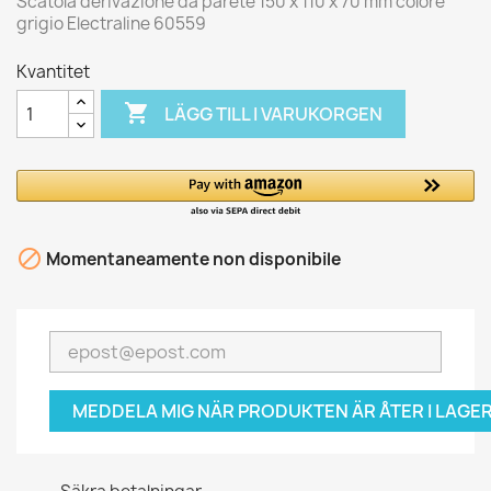
Scatola derivazione da parete 150 x 110 x 70 mm colore
grigio Electraline 60559
Kvantitet

LÄGG TILL I VARUKORGEN

Momentaneamente non disponibile
MEDDELA MIG NÄR PRODUKTEN ÄR ÅTER I LAGER