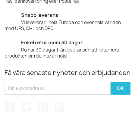
Pay, banköverföring eller PostePay
Snabb leverans
Vi levererar i hela Europa och över hela världen
med UPS, DHL och DPD
Enkel retur inom 30 dagar
Du har 30 dagar från leveransen att returnera
produkten om du inte är nöjd
Få våra senaste nyheter och erbjudanden
Facebook
Twitter
YouTube
Instagram