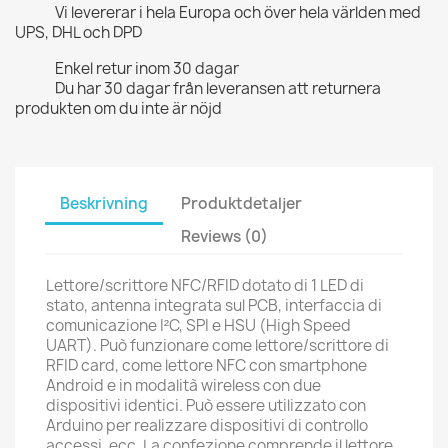
Vi levererar i hela Europa och över hela världen med
UPS, DHL och DPD
Enkel retur inom 30 dagar
Du har 30 dagar från leveransen att returnera
produkten om du inte är nöjd
Beskrivning
Produktdetaljer
Reviews (0)
Lettore/scrittore NFC/RFID dotato di 1 LED di
stato, antenna integrata sul PCB, interfaccia di
comunicazione I²C, SPI e HSU (High Speed
UART). Può funzionare come lettore/scrittore di
RFID card, come lettore NFC con smartphone
Android e in modalità wireless con due
dispositivi identici. Può essere utilizzato con
Arduino per realizzare dispositivi di controllo
accessi, ecc. La confezione comprende il lettore,