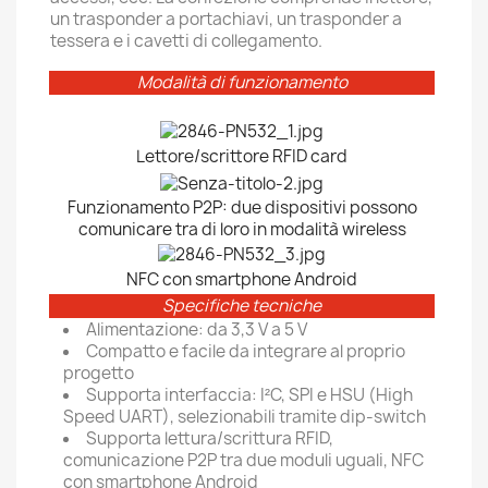
un trasponder a portachiavi, un trasponder a
tessera e i cavetti di collegamento.
Modalità di funzionamento
Lettore/scrittore RFID card
Funzionamento P2P: due dispositivi possono
comunicare tra di loro in modalità wireless
NFC con smartphone Android
Specifiche tecniche
Alimentazione: da 3,3 V a 5 V
Compatto e facile da integrare al proprio
progetto
Supporta interfaccia: I²C, SPI e HSU (High
Speed UART), selezionabili tramite dip-switch
Supporta lettura/scrittura RFID,
comunicazione P2P tra due moduli uguali, NFC
con smartphone Android