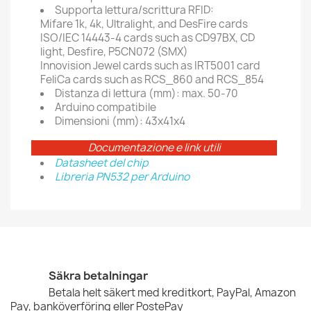
Supporta lettura/scrittura RFID:
Mifare 1k, 4k, Ultralight, and DesFire cards
ISO/IEC 14443-4 cards such as CD97BX, CD
light, Desfire, P5CN072 (SMX)
Innovision Jewel cards such as IRT5001 card
FeliCa cards such as RCS_860 and RCS_854
Distanza di lettura (mm): max. 50-70
Arduino compatibile
Dimensioni (mm): 43x41x4
Documentazione e link utili
Datasheet del chip
Libreria PN532 per Arduino
Säkra betalningar
Betala helt säkert med kreditkort, PayPal, Amazon
Pay, banköverföring eller PostePay