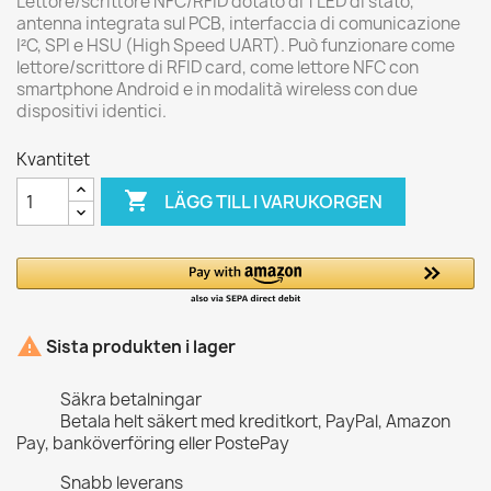
Lettore/scrittore NFC/RFID dotato di 1 LED di stato,
antenna integrata sul PCB, interfaccia di comunicazione
I²C, SPI e HSU (High Speed UART). Può funzionare come
lettore/scrittore di RFID card, come lettore NFC con
smartphone Android e in modalità wireless con due
dispositivi identici.
Kvantitet

LÄGG TILL I VARUKORGEN

Sista produkten i lager
Säkra betalningar
Betala helt säkert med kreditkort, PayPal, Amazon
Pay, banköverföring eller PostePay
Snabb leverans