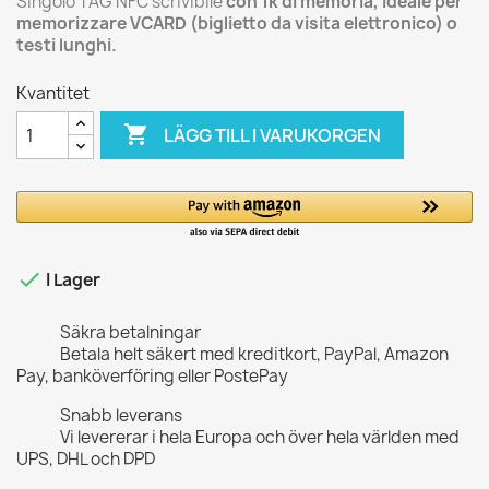
Singolo TAG NFC scrivibile
con 1k di memoria, ideale per
memorizzare VCARD (biglietto da visita elettronico) o
testi lunghi.
Kvantitet

LÄGG TILL I VARUKORGEN

I Lager
Säkra betalningar
Betala helt säkert med kreditkort, PayPal, Amazon
Pay, banköverföring eller PostePay
Snabb leverans
Vi levererar i hela Europa och över hela världen med
UPS, DHL och DPD