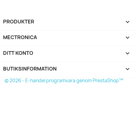
PRODUKTER

MECTRONICA

DITT KONTO

BUTIKSINFORMATION
keyboard_arrow_down
© 2026 - E-handel programvara genom PrestaShop™