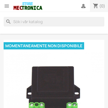
shopping_cart


(0)
search
MOMENTANEAMENTE NON DISPONIBILE